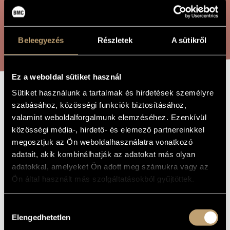
ARTIST DATABASE
COMPOSITION DATABASE
SEARCH
Beleegyezés
Részletek
A sütikről
MUSIC LIBRARY, ONLINE CATALOG
Ez a weboldal sütiket használ
Sütiket használunk a tartalmak és hirdetések személyre
MEN AND
TITLE OF
szabásához, közösségi funkciók biztosításához,
THE WORK
BANNERS I-II
valamint weboldalforgalmunk elemzéséhez. Ezenkívül
közösségi média-, hirdető- és elemező partnereinkkel
megosztjuk az Ön weboldalhasználatra vonatkozó
Farkas Ferenc
COMPOSER
adatait, akik kombinálhatják az adatokat más olyan
adatokkal, amelyeket Ön adott meg számukra vagy az
A kőszívű ember fiai I-II
ORIGINAL /
Ön által használt más szolgáltatásokból gyűjtöttek.
HUNGARIAN
TITLE
Men and Banners I-II
FOREIGN
Hozzájárulás
LANGUAGE /
ENGLISH
Elengedhetetlen
kiválasztása
TITLE