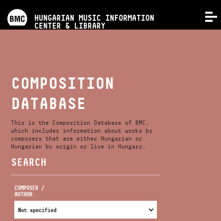
PROGRAMS
HUNGARIAN MUSIC INFORMATION
MENU
CENTER & LIBRARY
COMPETITIONS
TRAININGS
COMPOSITION
DATABASE
RELEASES
This is the Composition Database of BMC,
ABOUT US
which includes information about works by
composers that are either Hungarian or
Hungarian by origin or live in Hungary.
SEARCH
CONTACT
COMPOSER /
AUTHOR:
VIDEO GALLERY