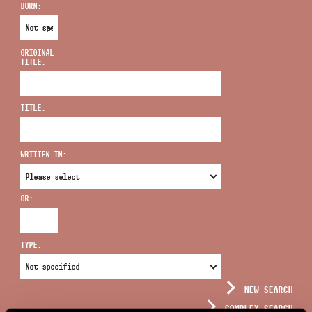
BORN:
ORIGINAL
TITLE:
ADDRESS
TITLE:
EMAIL
infokozpont@bmc.hu
WRITTEN IN:
PHONE
OR:
OPENING HOURS
TYPE:
NEW SEARCH
COMPLEX SEARCH