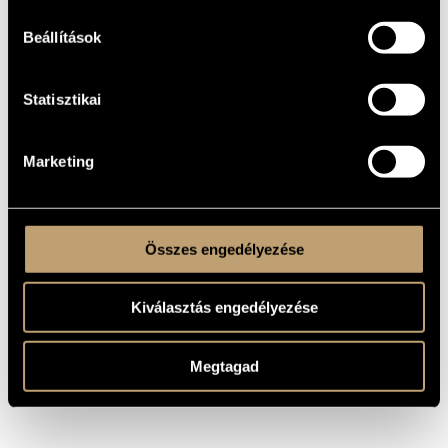
1964
YEAR OF
COMPOSITION
Beállítások
Film music
TYPE
176 min
DURATION
Statisztikai
1 April 1965, Hungary
PREMIERE
INFORMATION
Marketing
MS
PUBLISHER /
SOURCE
Available at www.nava.hu
RECORDINGS
Drama, directed by Zoltán Várkonyi
REMARKS,
Összes engedélyezése
OTHER INFO
Kiválasztás engedélyezése
Megtagad