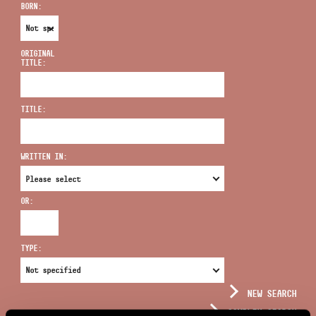
BORN:
ORIGINAL
TITLE:
ADDRESS
TITLE:
EMAIL
infokozpont@bmc.hu
WRITTEN IN:
PHONE
OR:
OPENING HOURS
TYPE:
NEW SEARCH
COMPLEX SEARCH