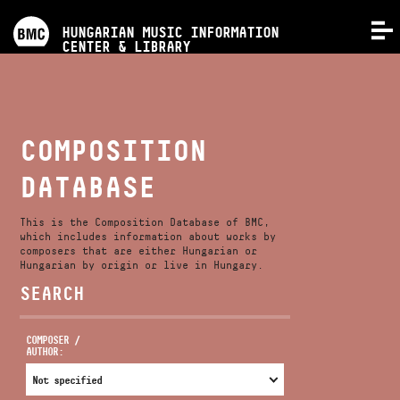
PROGRAMS
HUNGARIAN MUSIC INFORMATION
MENU
CENTER & LIBRARY
COMPETITIONS
TRAININGS
COMPOSITION
DATABASE
RELEASES
This is the Composition Database of BMC,
ABOUT US
which includes information about works by
composers that are either Hungarian or
Hungarian by origin or live in Hungary.
SEARCH
CONTACT
COMPOSER /
AUTHOR:
VIDEO GALLERY