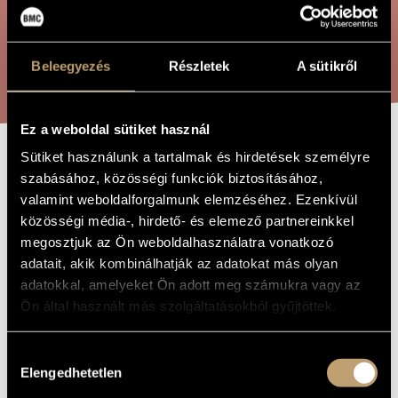
ARTIST DATABASE
COMPOSITION DATABASE
SEARCH
Beleegyezés
Részletek
A sütikről
MUSIC LIBRARY, ONLINE CATALOG
Ez a weboldal sütiket használ
Sütiket használunk a tartalmak és hirdetések személyre
STURM AM
TITLE OF
szabásához, közösségi funkciók biztosításához,
THE WORK
PLATTENSEE /
valamint weboldalforgalmunk elemzéséhez. Ezenkívül
közösségi média-, hirdető- és elemező partnereinkkel
TEMPETE
megosztjuk az Ön weboldalhasználatra vonatkozó
adatait, akik kombinálhatják az adatokat más olyan
adatokkal, amelyeket Ön adott meg számukra vagy az
Farkas Ferenc
COMPOSER
Ön által használt más szolgáltatásokból gyűjtöttek.
Ítél a Balaton
ORIGINAL /
HUNGARIAN
TITLE
Hozzájárulás
Elengedhetetlen
Sturm am Plattensee / Tempete
FOREIGN
kiválasztása
LANGUAGE /
ENGLISH