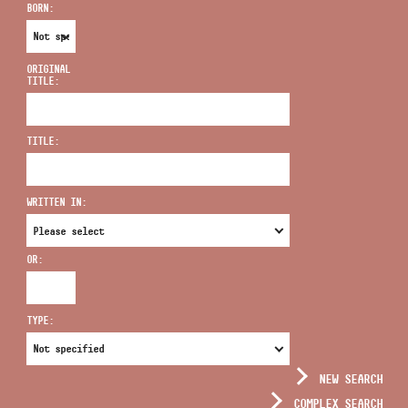
BORN:
ORIGINAL
TITLE:
ADDRESS
TITLE:
EMAIL
infokozpont@bmc.hu
WRITTEN IN:
PHONE
OR:
OPENING HOURS
TYPE:
NEW SEARCH
COMPLEX SEARCH