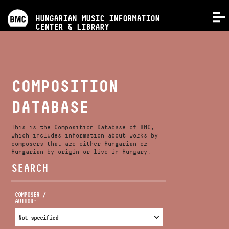
PROGRAMS
HUNGARIAN MUSIC INFORMATION
MENU
CENTER & LIBRARY
COMPETITIONS
TRAININGS
COMPOSITION
DATABASE
RELEASES
This is the Composition Database of BMC,
ABOUT US
which includes information about works by
composers that are either Hungarian or
Hungarian by origin or live in Hungary.
SEARCH
CONTACT
COMPOSER /
AUTHOR:
VIDEO GALLERY