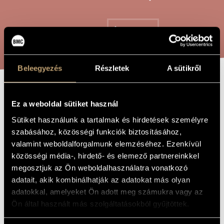
ARTIST DATABASE
COMPOSITION DATABASE
SEARCH
MUSIC LIBRARY, ONLINE CATALOG
Beleegyezés
Részletek
A sütikről
EUSKAL
TITLE OF
Ez a weboldal sütiket használ
THE WORK
ABESTIAK II /
Sütiket használunk a tartalmak és hirdetések személyre
BASQUE SONGS
szabásához, közösségi funkciók biztosításához,
valamint weboldalforgalmunk elemzéséhez. Ezenkívül
II
közösségi média-, hirdető- és elemező partnereinkkel
megosztjuk az Ön weboldalhasználatra vonatkozó
Farkas Ferenc
adatait, akik kombinálhatják az adatokat más olyan
COMPOSER
adatokkal, amelyeket Ön adott meg számukra vagy az
Baszk dalok II (Euskal abestiak II)
ORIGINAL /
Ön által használt más szolgáltatásokból gyűjtöttek.
HUNGARIAN
TITLE