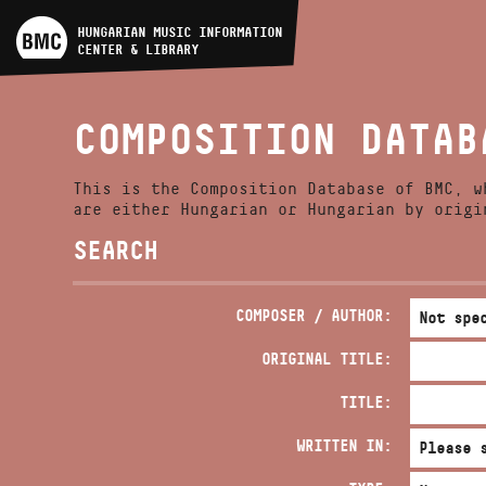
ARTIST DATABASE
HUNGARIAN MUSIC INFORMATION
CENTER & LIBRARY
COMPOSITION DATABASE
COMPOSITION DATAB
MUSIC LIBRARY, ONLINE
CATALOG
This is the Composition Database of BMC, w
are either Hungarian or Hungarian by origi
SEARCH
COMPOSER / AUTHOR:
ORIGINAL TITLE:
TITLE:
WRITTEN IN: