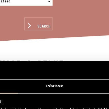
SEARCH
MAGE A RILKE
nc
Részletek
Rilke
Rilke
ál
ixed choir