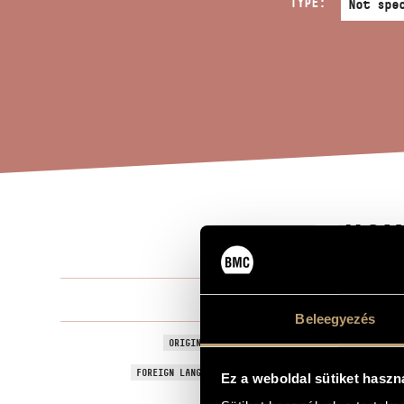
TYPE:
HOM
TITLE OF THE WORK
Farkas Fere
COMPOSER
Beleegyezés
Hommage a 
ORIGINAL / HUNGARIAN TITLE
Hommage a 
FOREIGN LANGUAGE / ENGLISH TITLE
Ez a weboldal sütiket haszn
for 4-part m
SUBTITLE