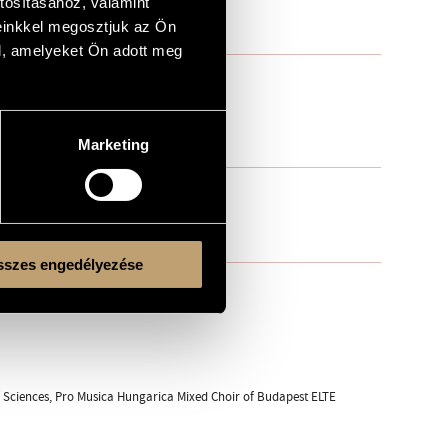
tosításához, valamint
einkkel megosztjuk az Ön
l, amelyeket Ön adott meg
Marketing
szes engedélyezése
f Sciences, Pro Musica Hungarica Mixed Choir of Budapest ELTE