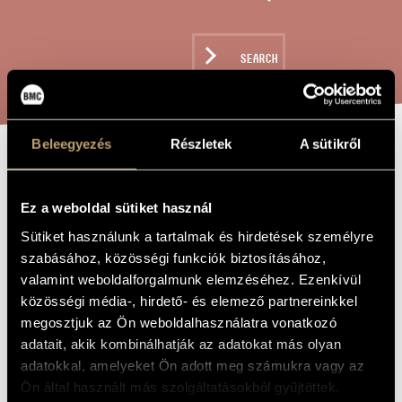
ARTIST DATABASE
COMPOSITION DATABASE
SEARCH
MUSIC LIBRARY, ONLINE CATALOG
Beleegyezés
Részletek
A sütikről
SUITE FROM THE
TITLE OF
THE WORK
INCIDENTAL
Ez a weboldal sütiket használ
MUSIC TO "THE
Sütiket használunk a tartalmak és hirdetések személyre
szabásához, közösségi funkciók biztosításához,
TRAGEDY OF
valamint weboldalforgalmunk elemzéséhez. Ezenkívül
MAN" BY IMRE
közösségi média-, hirdető- és elemező partnereinkkel
MADÁCH
megosztjuk az Ön weboldalhasználatra vonatkozó
adatait, akik kombinálhatják az adatokat más olyan
adatokkal, amelyeket Ön adott meg számukra vagy az
Farkas Ferenc
COMPOSER
Ön által használt más szolgáltatásokból gyűjtöttek.