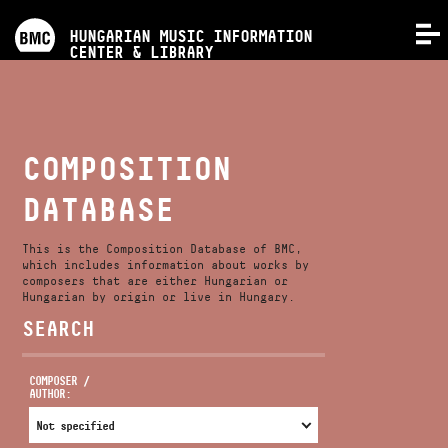
PROGRAMS
HUNGARIAN MUSIC INFORMATION
MENU
CENTER & LIBRARY
COMPETITIONS
TRAININGS
COMPOSITION
DATABASE
RELEASES
This is the Composition Database of BMC,
ABOUT US
which includes information about works by
composers that are either Hungarian or
Hungarian by origin or live in Hungary.
SEARCH
CONTACT
COMPOSER /
AUTHOR:
VIDEO GALLERY