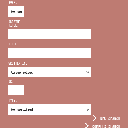
BORN:
ORIGINAL
TITLE:
ADDRESS
TITLE:
EMAIL
infokozpont@bmc.hu
WRITTEN IN:
PHONE
OR:
OPENING HOURS
TYPE:
NEW SEARCH
COMPLEX SEARCH