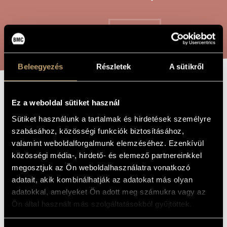
ARTIST DATABASE
COMPOSITION DATABASE
SEARCH
MUSIC LIBRARY, ONLINE CATALOG
Beleegyezés
Részletek
A sütikről
WAINAMOINEN
TITLE OF
Ez a weboldal sütiket használ
THE WORK
MAKES MUSIC -
Sütiket használunk a tartalmak és hirdetések személyre
FOR FEMALE
szabásához, közösségi funkciók biztosításához,
valamint weboldalforgalmunk elemzéséhez. Ezenkívül
CHOIR
közösségi média-, hirdető- és elemező partnereinkkel
megosztjuk az Ön weboldalhasználatra vonatkozó
adatait, akik kombinálhatják az adatokat más olyan
Kodály Zoltán
COMPOSER
adatokkal, amelyeket Ön adott meg számukra vagy az
Vejnemöjnen muzsikál - nőikarra
ORIGINAL /
Ön által használt más szolgáltatásokból gyűjtöttek.
HUNGARIAN
TITLE