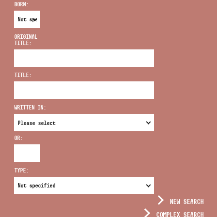
BORN:
ORIGINAL
TITLE:
ADDRESS
TITLE:
EMAIL
infokozpont@bmc.hu
WRITTEN IN:
PHONE
OR:
OPENING HOURS
TYPE:
NEW SEARCH
COMPLEX SEARCH