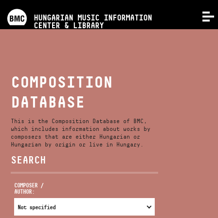
PROGRAMS
HUNGARIAN MUSIC INFORMATION
MENU
CENTER & LIBRARY
COMPETITIONS
TRAININGS
COMPOSITION
DATABASE
RELEASES
This is the Composition Database of BMC,
ABOUT US
which includes information about works by
composers that are either Hungarian or
Hungarian by origin or live in Hungary.
SEARCH
CONTACT
COMPOSER /
AUTHOR:
VIDEO GALLERY