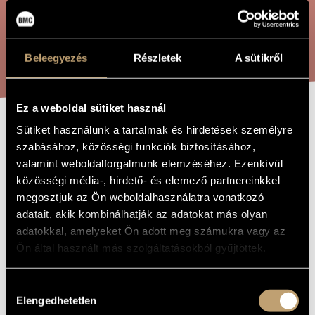
ARTIST DATABASE
COMPOSITION DATABASE
SEARCH
Beleegyezés
Részletek
A sütikről
MUSIC LIBRARY, ONLINE CATALOG
Ez a weboldal sütiket használ
Sütiket használunk a tartalmak és hirdetések személyre
LUX FULGEBIT
TITLE OF
szabásához, közösségi funkciók biztosításához,
THE WORK
valamint weboldalforgalmunk elemzéséhez. Ezenkívül
közösségi média-, hirdető- és elemező partnereinkkel
Farkas Ferenc
COMPOSER
megosztjuk az Ön weboldalhasználatra vonatkozó
Lux fulgebit
ORIGINAL /
adatait, akik kombinálhatják az adatokat más olyan
HUNGARIAN
adatokkal, amelyeket Ön adott meg számukra vagy az
TITLE
Ön által használt más szolgáltatásokból gyűjtöttek.
Lux fulgebit
FOREIGN
LANGUAGE /
ENGLISH
TITLE
Hozzájárulás
For voice and orchestra
SUBTITLE
Elengedhetetlen
kiválasztása