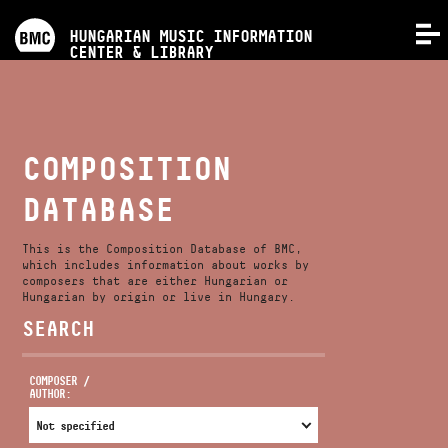
PROGRAMS
HUNGARIAN MUSIC INFORMATION
MENU
CENTER & LIBRARY
COMPETITIONS
TRAININGS
COMPOSITION
DATABASE
RELEASES
This is the Composition Database of BMC,
ABOUT US
which includes information about works by
composers that are either Hungarian or
Hungarian by origin or live in Hungary.
SEARCH
CONTACT
COMPOSER /
AUTHOR:
VIDEO GALLERY