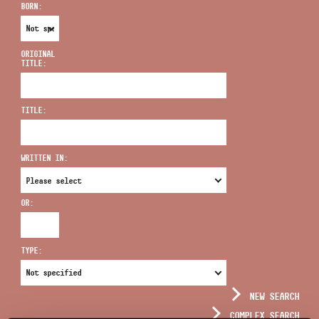
BORN:
ORIGINAL
TITLE:
ADDRESS
TITLE:
EMAIL
infokozpont@bmc.hu
WRITTEN IN:
PHONE
OR:
OPENING HOURS
TYPE:
NEW SEARCH
COMPLEX SEARCH