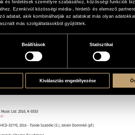
mak és hirdetések személyre szabásához, közösségi funkciók biz
arkas
hez. Ezenkívül közösségi média-, hirdető- és elemező partner
zó adatait, akik kombinálhatják az adatokat más olyan adatokka
sznált más szolgáltatásokból gyűjtöttek.
 with solo instrument(s)
Beállítások
Statisztikai
ent
Kiválasztás engedélyezése
Ös
 Charles
Music Ltd. 2016, K-0333
re!
CD-32770, 2015 - Tünde Szabóki (S.), István Dominkó (pf.)