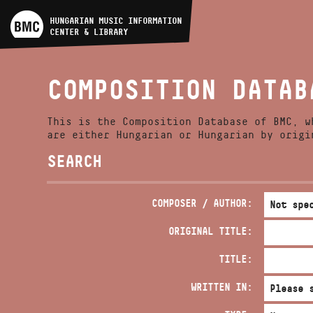
ARTIST DATABASE
HUNGARIAN MUSIC INFORMATION
CENTER & LIBRARY
COMPOSITION DATABASE
COMPOSITION DATAB
MUSIC LIBRARY, ONLINE
CATALOG
This is the Composition Database of BMC, w
are either Hungarian or Hungarian by origi
SEARCH
COMPOSER / AUTHOR:
ORIGINAL TITLE:
TITLE:
WRITTEN IN: