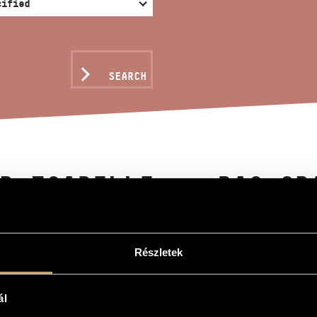
SEARCH
R ISABELLE ...PAS GR
nc
Részletek
e ...pas Grandpapa
e ...pas Grandpapa
ál
d piano