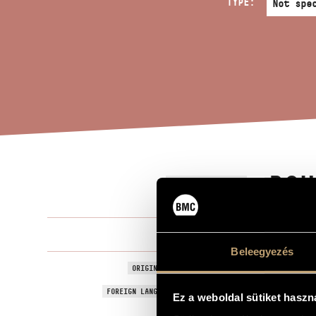
TYPE:
POU
TITLE OF THE WORK
Farkas Fere
COMPOSER
Beleegyezés
Pour Isabell
ORIGINAL / HUNGARIAN TITLE
Pour Isabell
FOREIGN LANGUAGE / ENGLISH TITLE
Ez a weboldal sütiket haszn
For voice an
SUBTITLE