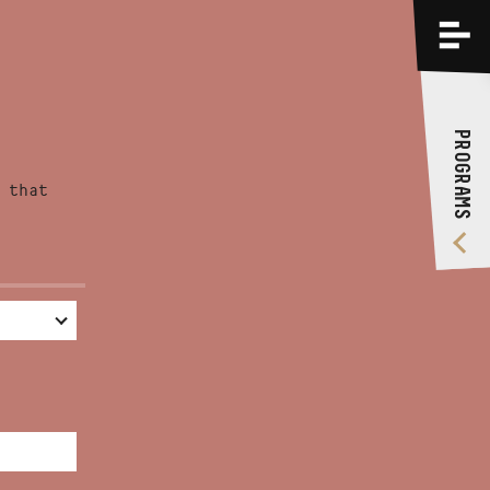
PROGRAMS
TRAININGS
PROGRAMS
ABOUT US
 that
VIDEO GALLERY