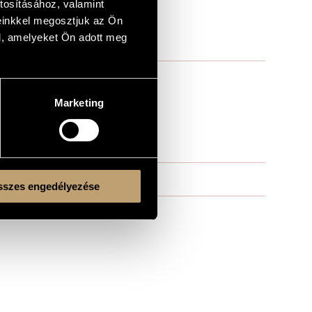
tosításához, valamint
einkkel megosztjuk az Ön
l, amelyeket Ön adott meg
Marketing
szes engedélyezése