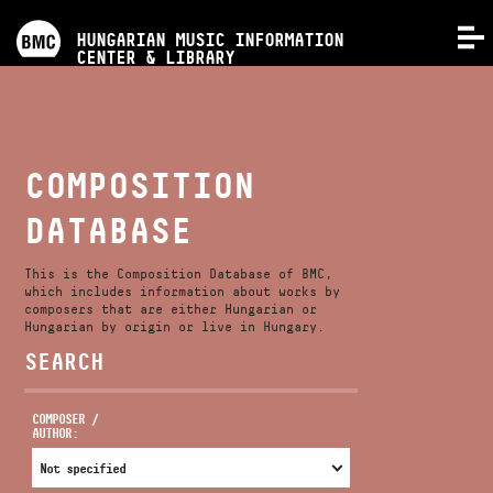
PROGRAMS
HUNGARIAN MUSIC INFORMATION
MENU
CENTER & LIBRARY
COMPETITIONS
TRAININGS
COMPOSITION
DATABASE
RELEASES
This is the Composition Database of BMC,
ABOUT US
which includes information about works by
composers that are either Hungarian or
Hungarian by origin or live in Hungary.
SEARCH
CONTACT
COMPOSER /
AUTHOR:
VIDEO GALLERY