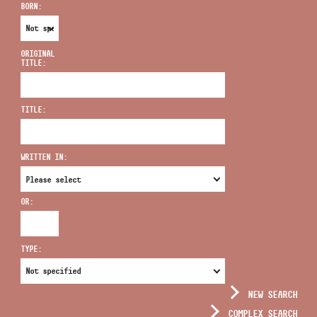
BORN:
ORIGINAL
TITLE:
ADDRESS
TITLE:
EMAIL
infokozpont@bmc.hu
WRITTEN IN:
PHONE
OR:
OPENING HOURS
TYPE:
NEW SEARCH
COMPLEX SEARCH