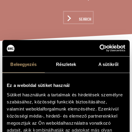
ARTIST DATABASE
COMPOSITION DATABASE
SEARCH
MUSIC LIBRARY, ONLINE CATALOG
CONCERTINO FOR
TITLE OF
THE WORK
Beleegyezés
Részletek
A sütikről
HARP AND
STRING
ORCHESTRA (OR
Ez a weboldal sütiket használ
STRING
Sütiket használunk a tartalmak és hirdetések személyre
szabásához, közösségi funkciók biztosításához,
QUARTET)
valamint weboldalforgalmunk elemzéséhez. Ezenkívül
közösségi média-, hirdető- és elemező partnereinkkel
megosztjuk az Ön weboldalhasználatra vonatkozó
Farkas Ferenc
COMPOSER
adatait, akik kombinálhatják az adatokat más olyan