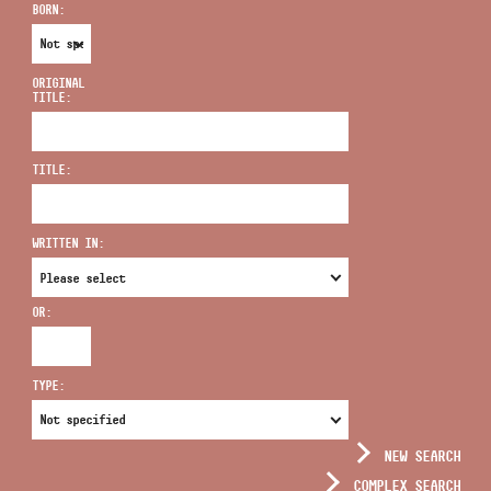
BORN:
ORIGINAL
TITLE:
ADDRESS
TITLE:
EMAIL
infokozpont@bmc.hu
WRITTEN IN:
PHONE
OR:
OPENING HOURS
TYPE:
NEW SEARCH
COMPLEX SEARCH