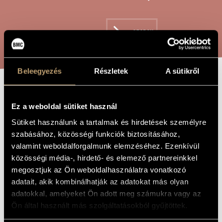
ARTIST DATABASE
COMPOSITION DATABASE
SEARCH
MUSIC LIBRARY, ONLINE CATALOG
Beleegyezés
Részletek
A sütikről
HOLIDAYS
TITLE OF
THE WORK
Ez a weboldal sütiket használ
EXCURSIONS
Sütiket használunk a tartalmak és hirdetések személyre
szabásához, közösségi funkciók biztosításához,
Farkas Ferenc
COMPOSER
valamint weboldalforgalmunk elemzéséhez. Ezenkívül
közösségi média-, hirdető- és elemező partnereinkkel
Nyári kirándulások
ORIGINAL /
megosztjuk az Ön weboldalhasználatra vonatkozó
HUNGARIAN
TITLE
adatait, akik kombinálhatják az adatokat más olyan
Holidays excursions
FOREIGN
adatokkal, amelyeket Ön adott meg számukra vagy az
LANGUAGE /
Ön által használt más szolgáltatásokból gyűjtöttek.
ENGLISH
TITLE