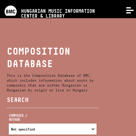
PROGRAMS
HUNGARIAN MUSIC INFORMATION
MENU
CENTER & LIBRARY
COMPETITIONS
TRAININGS
COMPOSITION
DATABASE
RELEASES
This is the Composition Database of BMC,
ABOUT US
which includes information about works by
composers that are either Hungarian or
Hungarian by origin or live in Hungary.
SEARCH
CONTACT
COMPOSER /
AUTHOR:
VIDEO GALLERY