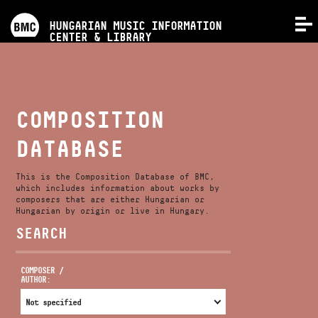
PROGRAMS
HUNGARIAN MUSIC INFORMATION
MENU
CENTER & LIBRARY
COMPETITIONS
TRAININGS
COMPOSITION
DATABASE
RELEASES
This is the Composition Database of BMC,
ABOUT US
which includes information about works by
composers that are either Hungarian or
Hungarian by origin or live in Hungary.
SEARCH
CONTACT
COMPOSER /
AUTHOR:
VIDEO GALLERY