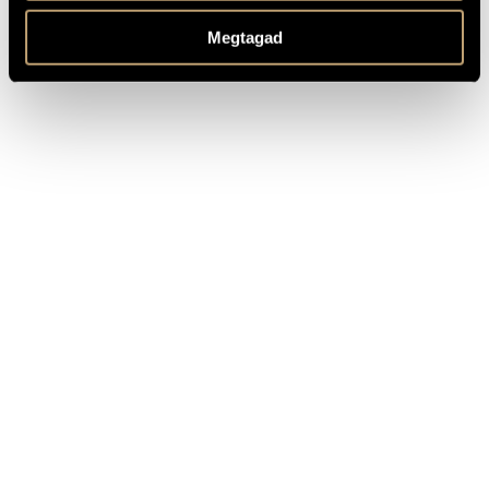
on sale); 6599 (on hire)
SOURCE
Available here!
Megtagad
MGB CTS-M 16, 1985 - Deutsche Kammerakademie Neuss
RECORDINGS
ECM 447 390-2, 1995 - Camerata Bern, Heinz Holliger (cond.)