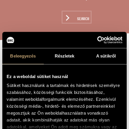
ARTIST DATABASE
COMPOSITION DATABASE
SEARCH
MUSIC LIBRARY, ONLINE CATALOG
MUSICA
Beleegyezés
Részletek
A sütikről
TITLE OF
THE WORK
CONCERTANTE
PER 12 ARCHI /
Ez a weboldal sütiket használ
MUSICA
Sütiket használunk a tartalmak és hirdetések személyre
szabásához, közösségi funkciók biztosításához,
CONCERTANTE
valamint weboldalforgalmunk elemzéséhez. Ezenkívül
FOR 12 SRINGS
közösségi média-, hirdető- és elemező partnereinkkel
megosztjuk az Ön weboldalhasználatra vonatkozó
adatait, akik kombinálhatják az adatokat más olyan
Veress Sándor
COMPOSER
adatokkal, amelyeket Ön adott meg számukra vagy az