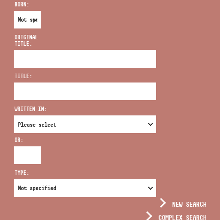
BORN:
ORIGINAL
TITLE:
ADDRESS
TITLE:
EMAIL
infokozpont@bmc.hu
WRITTEN IN:
PHONE
OR:
OPENING HOURS
TYPE:
NEW SEARCH
COMPLEX SEARCH