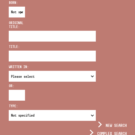
BORN:
ORIGINAL
TITLE:
ADDRESS
TITLE:
EMAIL
infokozpont@bmc.hu
WRITTEN IN:
PHONE
OR:
OPENING HOURS
TYPE:
NEW SEARCH
COMPLEX SEARCH