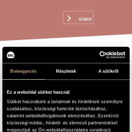
ARTIST DATABASE
COMPOSITION DATABASE
SEARCH
MUSIC LIBRARY, ONLINE CATALOG
CANTI
TITLE OF
THE WORK
CEREMISSI /
Beleegyezés
Részletek
A sütikről
CHEREMIS FOLK
SONGS
Ez a weboldal sütiket használ
Sütiket használunk a tartalmak és hirdetések személyre
Veress Sándor
COMPOSER
szabásához, közösségi funkciók biztosításához,
valamint weboldalforgalmunk elemzéséhez. Ezenkívül
Canti ceremissi / Cseremisz népdalok
ORIGINAL /
HUNGARIAN
közösségi média-, hirdető- és elemező partnereinkkel
TITLE
megosztjuk az Ön weboldalhasználatra vonatkozó