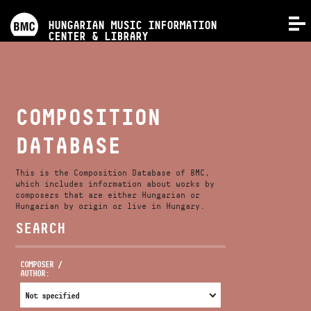
PROGRAMS
HUNGARIAN MUSIC INFORMATION
MENU
CENTER & LIBRARY
COMPETITIONS
TRAININGS
COMPOSITION
DATABASE
RELEASES
This is the Composition Database of BMC,
ABOUT US
which includes information about works by
composers that are either Hungarian or
Hungarian by origin or live in Hungary.
SEARCH
CONTACT
COMPOSER /
AUTHOR:
VIDEO GALLERY