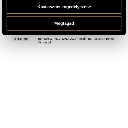
Kiválasztás engedélyezése
Hungarian / English / German
LANGUAGE
1946, Hungarian Radio, Budapest; Erzsébet Török (S.), Sándor
PREMIERE
Veress (pf.)
INFORMATION
Megtagad
Edizioni Suvini Zerboni - Milano, 5078
PUBLISHER /
Available here!
SOURCE
Hungaroton HCD-32013, 2003 - Katalin Halmai (Ms.), Dénes
RECORDINGS
Várjon (pf.)