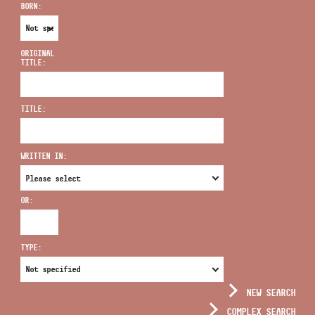
BORN:
ORIGINAL
TITLE:
ADDRESS
TITLE:
EMAIL
infokozpont@bmc.hu
WRITTEN IN:
PHONE
OR:
OPENING HOURS
TYPE:
NEW SEARCH
COMPLEX SEARCH