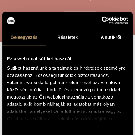
ARTIST DATABASE
COMPOSITION DATABASE
SEARCH
MUSIC LIBRARY, ONLINE CATALOG
Beleegyezés
Részletek
A sütikről
SIX HUMOROUS
Ez a weboldal sütiket használ
TITLE OF
THE WORK
CANONS
Sütiket használunk a tartalmak és hirdetések személyre
szabásához, közösségi funkciók biztosításához,
valamint weboldalforgalmunk elemzéséhez. Ezenkívül
Kodály Zoltán
COMPOSER
közösségi média-, hirdető- és elemező partnereinkkel
megosztjuk az Ön weboldalhasználatra vonatkozó
Hat tréfás kánon
ORIGINAL /
adatait, akik kombinálhatják az adatokat más olyan
HUNGARIAN
TITLE
adatokkal, amelyeket Ön adott meg számukra vagy az
Six Humorous Canons
FOREIGN
Ön által használt más szolgáltatásokból gyűjtöttek.
LANGUAGE /
ENGLISH
TITLE
Hozzájárulás