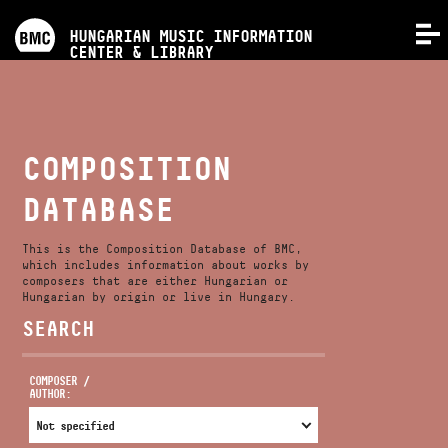
PROGRAMS
HUNGARIAN MUSIC INFORMATION
MENU
CENTER & LIBRARY
COMPETITIONS
TRAININGS
COMPOSITION
DATABASE
RELEASES
This is the Composition Database of BMC,
ABOUT US
which includes information about works by
composers that are either Hungarian or
Hungarian by origin or live in Hungary.
SEARCH
CONTACT
COMPOSER /
AUTHOR:
VIDEO GALLERY