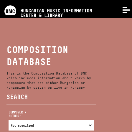
PROGRAMS
HUNGARIAN MUSIC INFORMATION
MENU
CENTER & LIBRARY
COMPETITIONS
TRAININGS
COMPOSITION
DATABASE
RELEASES
This is the Composition Database of BMC,
ABOUT US
which includes information about works by
composers that are either Hungarian or
Hungarian by origin or live in Hungary.
SEARCH
CONTACT
COMPOSER /
AUTHOR:
VIDEO GALLERY