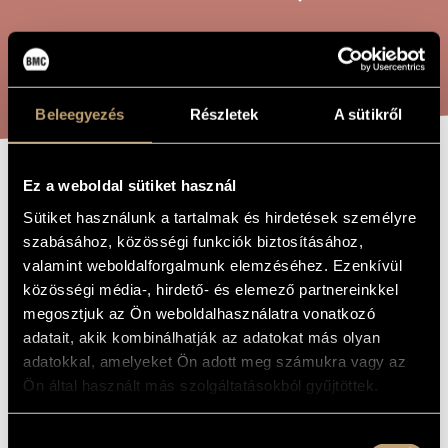
ARTIST DATABASE
COMPOSITION DATABASE
SEARCH
MUSIC LIBRARY, ONLINE CATALOG
Beleegyezés
Részletek
A sütikről
Ez a weboldal sütiket használ
INCANTATIONS
TITLE OF
THE WORK
Sütiket használunk a tartalmak és hirdetések személyre
szabásához, közösségi funkciók biztosításához,
Megyeri Krisztina
COMPOSER
valamint weboldalforgalmunk elemzéséhez. Ezenkívül
közösségi média-, hirdető- és elemező partnereinkkel
Szépasszonyok mondókái
ORIGINAL /
megosztjuk az Ön weboldalhasználatra vonatkozó
HUNGARIAN
TITLE
adatait, akik kombinálhatják az adatokat más olyan
Incantations
FOREIGN
adatokkal, amelyeket Ön adott meg számukra vagy az
LANGUAGE /
ENGLISH
Ön által használt más szolgáltatásokból gyűjtöttek.
TITLE
For female choir
SUBTITLE
Hozzájárulás