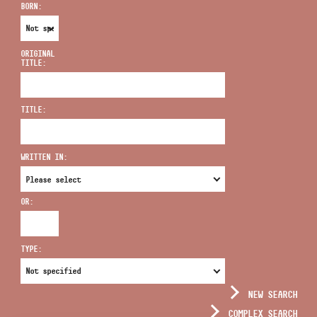
BORN:
ORIGINAL
TITLE:
ADDRESS
TITLE:
EMAIL
infokozpont@bmc.hu
WRITTEN IN:
PHONE
OR:
OPENING HOURS
TYPE:
NEW SEARCH
COMPLEX SEARCH