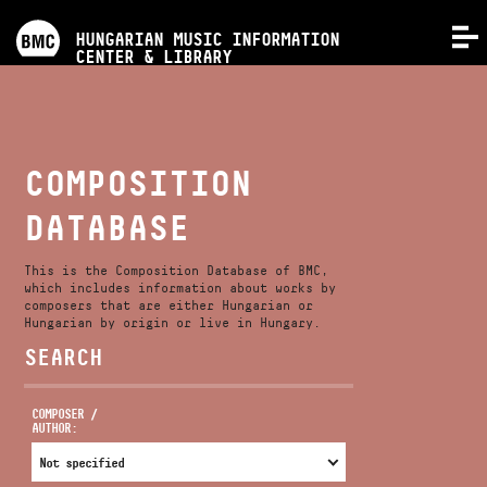
PROGRAMS
HUNGARIAN MUSIC INFORMATION
MENU
CENTER & LIBRARY
COMPETITIONS
TRAININGS
COMPOSITION
DATABASE
RELEASES
This is the Composition Database of BMC,
ABOUT US
which includes information about works by
composers that are either Hungarian or
Hungarian by origin or live in Hungary.
SEARCH
CONTACT
COMPOSER /
AUTHOR:
VIDEO GALLERY