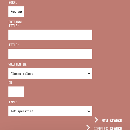
BORN:
ORIGINAL
TITLE:
ADDRESS
TITLE:
EMAIL
infokozpont@bmc.hu
WRITTEN IN:
PHONE
OR:
OPENING HOURS
TYPE:
NEW SEARCH
COMPLEX SEARCH