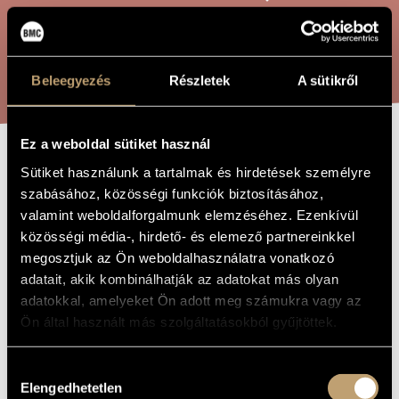
ARTIST DATABASE
COMPOSITION DATABASE
SEARCH
Beleegyezés
Részletek
A sütikről
MUSIC LIBRARY, ONLINE CATALOG
Ez a weboldal sütiket használ
SCHERZO, B
Sütiket használunk a tartalmak és hirdetések személyre
TITLE OF
THE WORK
szabásához, közösségi funkciók biztosításához,
FLAT MINOR,
valamint weboldalforgalmunk elemzéséhez. Ezenkívül
FOR PIANO, BB
közösségi média-, hirdető- és elemező partnereinkkel
19B
megosztjuk az Ön weboldalhasználatra vonatkozó
adatait, akik kombinálhatják az adatokat más olyan
adatokkal, amelyeket Ön adott meg számukra vagy az
Bartók Béla
COMPOSER
Ön által használt más szolgáltatásokból gyűjtöttek.
Scherzo, b-moll, zongorára, BB 19b
ORIGINAL /
HUNGARIAN
Hozzájárulás
TITLE
Elengedhetetlen
kiválasztása