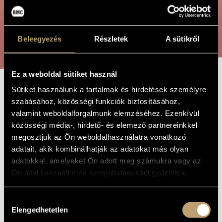
ARTIST DATABASE
COMPOSITION DATABASE
SEARCH
Beleegyezés
Részletek
A sütikről
MUSIC LIBRARY, ONLINE CATALOG
Ez a weboldal sütiket használ
Sütiket használunk a tartalmak és hirdetések személyre
MONOLOGUE FOR
TITLE OF
szabásához, közösségi funkciók biztosításához,
THE WORK
VIOLONCELLO
valamint weboldalforgalmunk elemzéséhez. Ezenkívül
közösségi média-, hirdető- és elemező partnereinkkel
megosztjuk az Ön weboldalhasználatra vonatkozó
Durkó Péter
COMPOSER
adatait, akik kombinálhatják az adatokat más olyan
adatokkal, amelyeket Ön adott meg számukra vagy az
Monológ csellóra
ORIGINAL /
Ön által használt más szolgáltatásokból gyűjtöttek.
HUNGARIAN
TITLE
Monologue for Violoncello
FOREIGN
Hozzájárulás
LANGUAGE /
ENGLISH
Elengedhetetlen
kiválasztása
TITLE