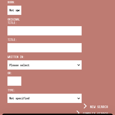
BORN:
ORIGINAL
TITLE:
ADDRESS
TITLE:
EMAIL
infokozpont@bmc.hu
WRITTEN IN:
PHONE
OR:
OPENING HOURS
TYPE:
NEW SEARCH
COMPLEX SEARCH