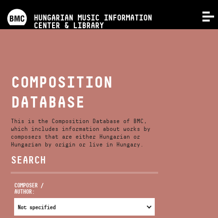
PROGRAMS
HUNGARIAN MUSIC INFORMATION
MENU
CENTER & LIBRARY
COMPETITIONS
TRAININGS
COMPOSITION
DATABASE
RELEASES
This is the Composition Database of BMC,
ABOUT US
which includes information about works by
composers that are either Hungarian or
Hungarian by origin or live in Hungary.
SEARCH
CONTACT
COMPOSER /
AUTHOR:
VIDEO GALLERY