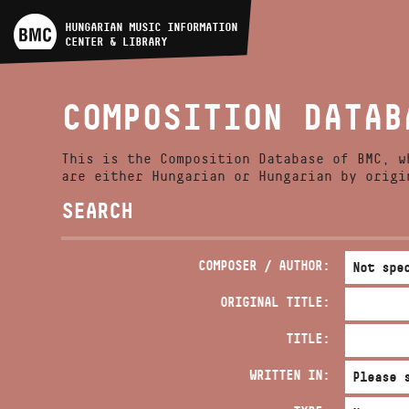
ARTIST DATABASE
HUNGARIAN MUSIC INFORMATION
CENTER & LIBRARY
COMPOSITION DATABASE
COMPOSITION DATAB
MUSIC LIBRARY, ONLINE
CATALOG
This is the Composition Database of BMC, w
are either Hungarian or Hungarian by origi
SEARCH
COMPOSER / AUTHOR:
ORIGINAL TITLE:
TITLE:
WRITTEN IN: