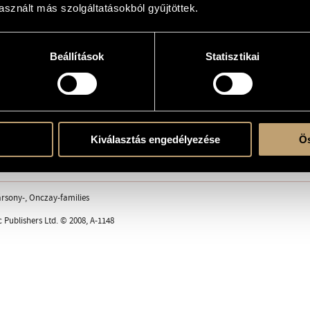
sznált más szolgáltatásokból gyűjtöttek.
sic
Beállítások
Statisztikai
 2 vla., 2 vlc.
Kiválasztás engedélyezése
Ös
con moto
ársony-, Onczay-families
 Publishers Ltd. © 2008, A-1148