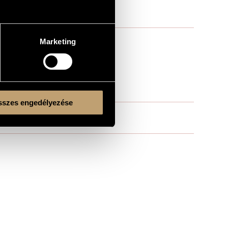
Marketing
szes engedélyezése