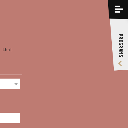
PROGRAMS
TRAININGS
PROGRAMS
ABOUT US
 that
VIDEO GALLERY