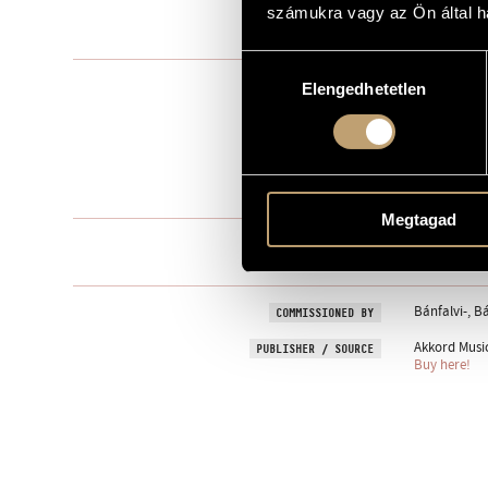
számukra vagy az Ön által ha
2005
YEAR OF COMPOSITION
Hozzájárulás
Chamber Mu
TYPE
Elengedhetetlen
kiválasztása
6
NUMBER OF PLAYERS
strings: 2 vl.,
INSTRUMENTATION
6 min
DURATION
Megtagad
1. Andante 
MOVEMENTS, PARTS
2. Allegretto
Bánfalvi-, B
COMMISSIONED BY
Akkord Music
PUBLISHER / SOURCE
Buy here!