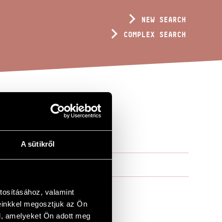
NEW SEARCH
COMPLEX SEARCH
A sütikről
tosításához, valamint
einkkel megosztjuk az Ön
l, amelyeket Ön adott meg