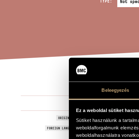
TYPE:
MOZ
TITLE OF THE WORK
Beleegyezés
Durkó Péter
COMPOSER
Ez a weboldal sütiket haszn
Mozaik hat 
ORIGINAL / HUNGARIAN TITLE
Sütiket használunk a tartal
weboldalforgalmunk elemzésé
Mozaic for S
FOREIGN LANGUAGE / ENGLISH TITLE
weboldalhasználatra vonatko
For 2 violins
SUBTITLE