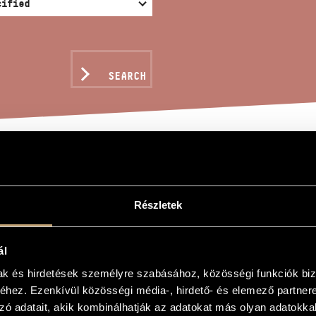
SEARCH
AIC FOR SIX BOWS
Részletek
ál
vonóra
mak és hirdetések személyre szabásához, közösségi funkciók biz
hez. Ezenkívül közösségi média-, hirdető- és elemező partner
ix Bows
zó adatait, akik kombinálhatják az adatokat más olyan adatokka
, 2 violas and 2 cellos