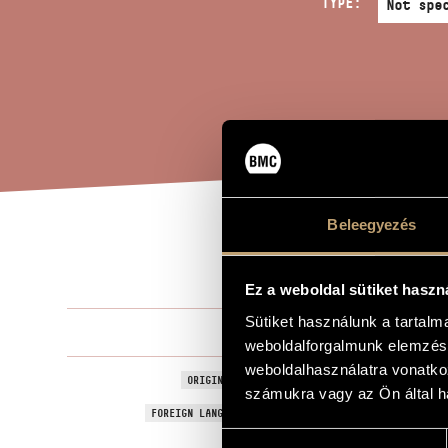
TYPE:
Beleegyezés
BAL
TITLE OF THE WORK
Ez a weboldal sütiket haszn
Sütiket használunk a tartal
Kalmár Lász
COMPOSER
weboldalforgalmunk elemzésé
weboldalhasználatra vonatko
Ballet des 
ORIGINAL / HUNGARIAN TITLE
számukra vagy az Ön által ha
Ballet des 
FOREIGN LANGUAGE / ENGLISH TITLE
Hozzájárulás
!to be deter
TYPE