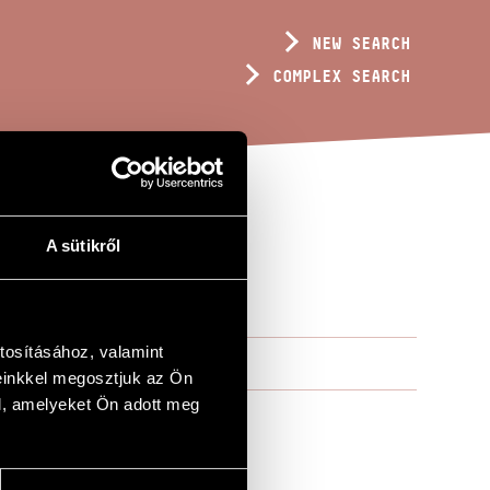
NEW SEARCH
COMPLEX SEARCH
A sütikről
tosításához, valamint
einkkel megosztjuk az Ön
l, amelyeket Ön adott meg