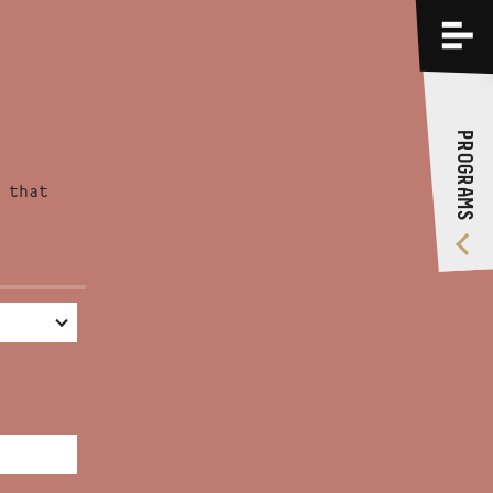
PROGRAMS
TRAININGS
PROGRAMS
ABOUT US
 that
VIDEO GALLERY