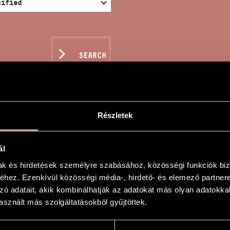
SEARCH
Részletek
LET DES AMPHORES
ál
mak és hirdetések személyre szabásához, közösségi funkciók biz
ló
hez. Ezenkívül közösségi média-, hirdető- és elemező partner
zó adatait, akik kombinálhatják az adatokat más olyan adatokka
Amphores
sznált más szolgáltatásokból gyűjtöttek.
Amphores
mined