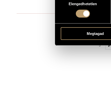
Elengedhetetlen
kiválasztása
0 min
DURATION
1 MIN. SAMPLE
1
2
Megtagad
3