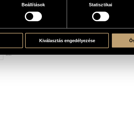
Beállítások
Statisztikai
I.
II.
Kiválasztás engedélyezése
Ös
III.