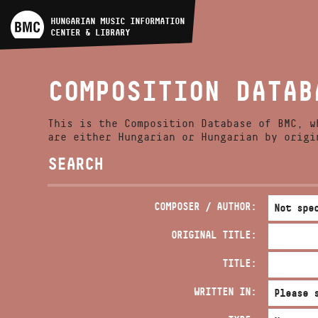
ARTIST DATABASE
HUNGARIAN MUSIC INFORMATION
CENTER & LIBRARY
COMPOSITION DATABASE
COMPOSITION DATAB
MUSIC LIBRARY, ONLINE
CATALOG
This is the Composition Database of BMC, w
are either Hungarian or Hungarian by origi
SEARCH
COMPOSER / AUTHOR:
ORIGINAL TITLE:
TITLE:
WRITTEN IN: