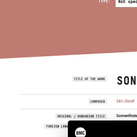
TYPE:
SON
TITLE OF THE WORK
Sári József
COMPOSER
Sonnenfinst
ORIGINAL / HUNGARIAN TITLE
Sonnenfinste
FOREIGN LANGUAGE / ENGLISH TITLE
Opera in two
SUBTITLE