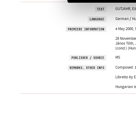
GUTJAHR, El
TEXT
German / H
LANGUAGE
4 May 2000, 
PREMIERE INFORMATION
28 November 
János Tóth, 
(cond.) (Hun
MS
PUBLISHER / SOURCE
Composed: 1
REMARKS, OTHER INFO
Libretto by 
Hungarian tr