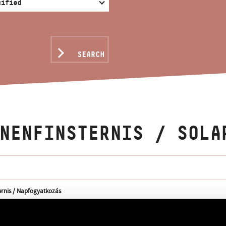
SEARCH
NENFINSTERNIS / SOLA
ernis / Napfogyatkozás
rnis / Solar Eclipse
 parts