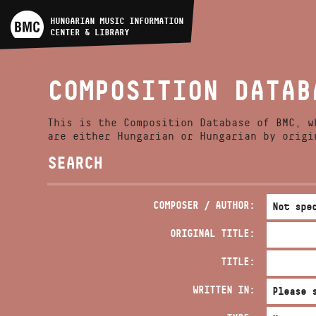
ARTIST DATABASE
HUNGARIAN MUSIC INFORMATION
CENTER & LIBRARY
COMPOSITION DATABASE
COMPOSITION DATAB
MUSIC LIBRARY, ONLINE
CATALOG
This is the Composition Database of BMC, w
are either Hungarian or Hungarian by origi
SEARCH
COMPOSER / AUTHOR:
ORIGINAL TITLE:
TITLE:
WRITTEN IN: