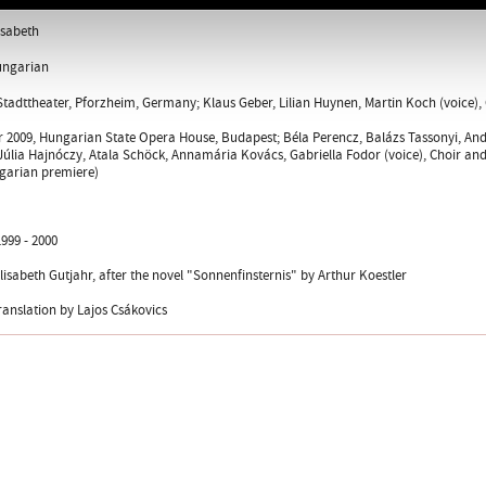
isabeth
ungarian
Stadttheater, Pforzheim, Germany; Klaus Geber, Lilian Huynen, Martin Koch (voice)
2009, Hungarian State Opera House, Budapest; Béla Perencz, Balázs Tassonyi, András
Júlia Hajnóczy, Atala Schöck, Annamária Kovács, Gabriella Fodor (voice), Choir an
garian premiere)
999 - 2000
Elisabeth Gutjahr, after the novel "Sonnenfinsternis" by Arthur Koestler
anslation by Lajos Csákovics