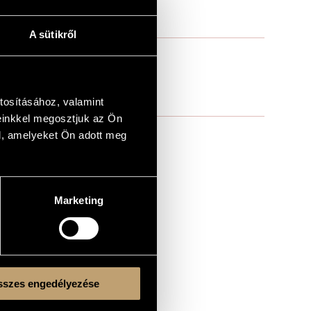
A sütikről
tosításához, valamint
einkkel megosztjuk az Ön
l, amelyeket Ön adott meg
Marketing
szes engedélyezése