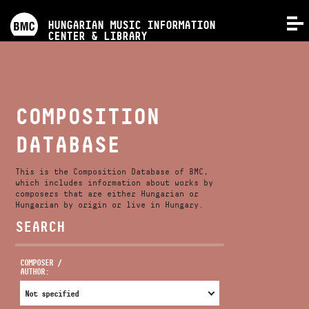
PROGRAMS
HUNGARIAN MUSIC INFORMATION
MENU
CENTER & LIBRARY
COMPETITIONS
TRAININGS
COMPOSITION
DATABASE
RELEASES
This is the Composition Database of BMC,
ABOUT US
which includes information about works by
composers that are either Hungarian or
Hungarian by origin or live in Hungary.
SEARCH
CONTACT
COMPOSER /
AUTHOR:
VIDEO GALLERY