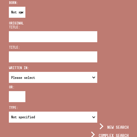
BORN:
ORIGINAL
TITLE:
ADDRESS
TITLE:
EMAIL
infokozpont@bmc.hu
WRITTEN IN:
PHONE
OR:
OPENING HOURS
TYPE:
NEW SEARCH
COMPLEX SEARCH