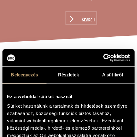
ARTIST DATABASE
COMPOSITION DATABASE
SEARCH
MUSIC LIBRARY, ONLINE CATALOG
MARSCH / MARCH
TITLE OF
THE WORK
Beleegyezés
Részletek
A sütikről
Ligeti György
COMPOSER
Induló
ORIGINAL /
Ez a weboldal sütiket használ
HUNGARIAN
TITLE
Sütiket használunk a tartalmak és hirdetések személyre
Marsch / March
FOREIGN
szabásához, közösségi funkciók biztosításához,
LANGUAGE /
ENGLISH
valamint weboldalforgalmunk elemzéséhez. Ezenkívül
TITLE
közösségi média-, hirdető- és elemező partnereinkkel
For piano four hands
SUBTITLE
megosztjuk az Ön weboldalhasználatra vonatkozó