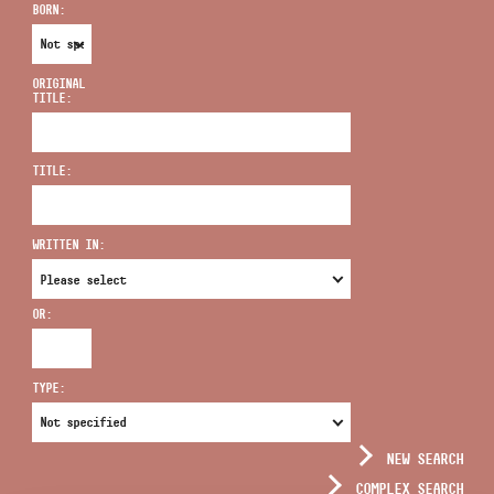
BORN:
ORIGINAL
TITLE:
ADDRESS
TITLE:
EMAIL
infokozpont@bmc.hu
WRITTEN IN:
PHONE
OR:
OPENING HOURS
TYPE:
NEW SEARCH
COMPLEX SEARCH