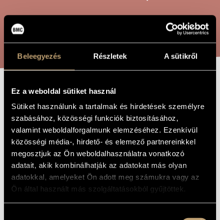
ARTIST DATABASE
COMPOSITION DATABASE
SEARCH
MUSIC LIBRARY, ONLINE CATALOG
Beleegyezés
Részletek
A sütikről
Ez a weboldal sütiket használ
THREE
TITLE OF
THE WORK
Sütiket használunk a tartalmak és hirdetések személyre
ORCHESTRAL
szabásához, közösségi funkciók biztosításához,
SONGS ON POEMS
valamint weboldalforgalmunk elemzéséhez. Ezenkívül
BY W.C.
közösségi média-, hirdető- és elemező partnereinkkel
megosztjuk az Ön weboldalhasználatra vonatkozó
GOMOLL, OP. 22
adatait, akik kombinálhatják az adatokat más olyan
adatokkal, amelyeket Ön adott meg számukra vagy az
Ön által használt más szolgáltatásokból gyűjtöttek.
Dohnányi Ernő
COMPOSER
Drei Orchesterlieder auf Gedichte von W.C. Gomoll, Op. 22
ORIGINAL /
Hozzájárulás
HUNGARIAN