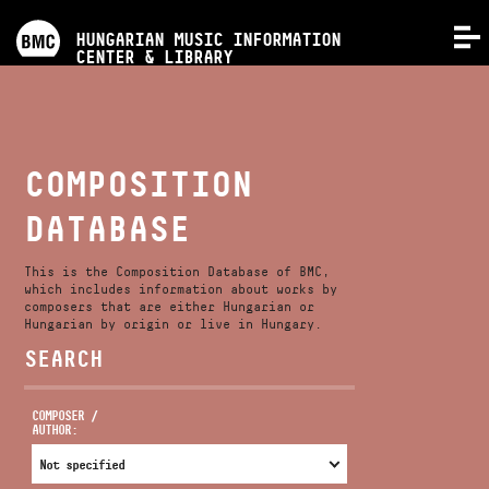
PROGRAMS
HUNGARIAN MUSIC INFORMATION
MENU
CENTER & LIBRARY
COMPETITIONS
TRAININGS
COMPOSITION
DATABASE
RELEASES
This is the Composition Database of BMC,
ABOUT US
which includes information about works by
composers that are either Hungarian or
Hungarian by origin or live in Hungary.
SEARCH
CONTACT
COMPOSER /
AUTHOR:
VIDEO GALLERY