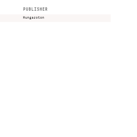
PUBLISHER
Hungaroton
Kulturális és Innovációs Minisztérium
Nemzeti Kulturális Alap
Ferencváros
greenroom creative agency
 by