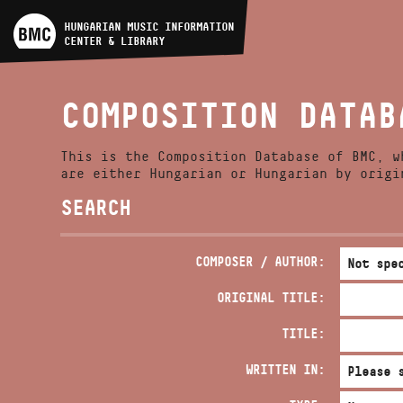
ARTIST DATABASE
HUNGARIAN MUSIC INFORMATION
CENTER & LIBRARY
COMPOSITION DATABASE
COMPOSITION DATAB
MUSIC LIBRARY, ONLINE
CATALOG
This is the Composition Database of BMC, w
are either Hungarian or Hungarian by origi
SEARCH
COMPOSER / AUTHOR:
ORIGINAL TITLE:
TITLE:
WRITTEN IN: