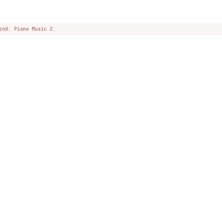
rnő: Piano Music 2.
Design
ter
facebook page
YouTube channel