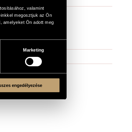
tosításához, valamint
einkkel megosztjuk az Ön
l, amelyeket Ön adott meg
Marketing
szes engedélyezése