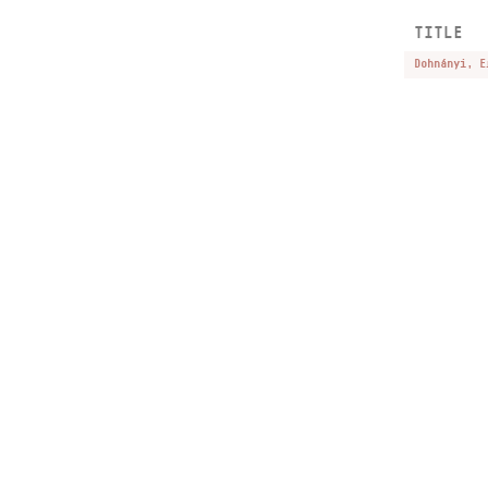
TITLE
Dohnányi, E
Subscribe newslet