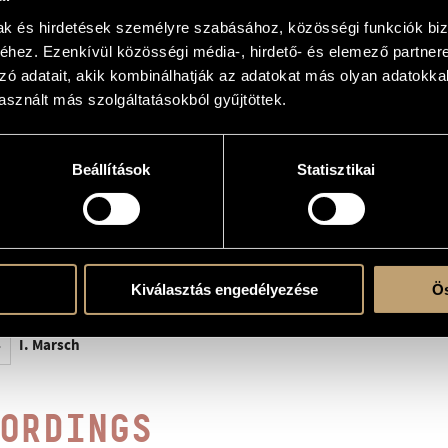
mak és hirdetések személyre szabásához, közösségi funkciók biz
 solo
hez. Ezenkívül közösségi média-, hirdető- és elemező partner
zó adatait, akik kombinálhatják az adatokat más olyan adatokka
sznált más szolgáltatásokból gyűjtöttek.
Beállítások
Statisztikai
. Toccata; III. Pavane mit Variationen; IV. Pastorale; V. Introduction und Fuge
907, Bergen
auer), Berlin, 1908
Kiválasztás engedélyezése
Ös
 ALP (1552), 1553, Ernő Dohnányi (pf.), 1958; No. I.: Hungaroton LPX 12085-86, 1979
I. Marsch
ORDINGS