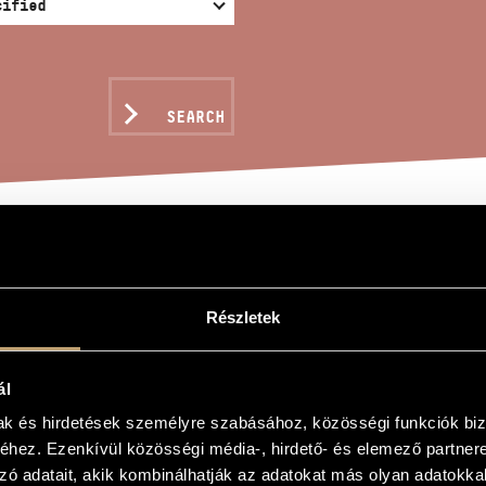
SEARCH
HALE´S SPINNING WHEE
Részletek
ál
kkája
mak és hirdetések személyre szabásához, közösségi funkciók biz
pinning Wheel
hez. Ezenkívül közösségi média-, hirdető- és elemező partner
zó adatait, akik kombinálhatják az adatokat más olyan adatokka
rimbas