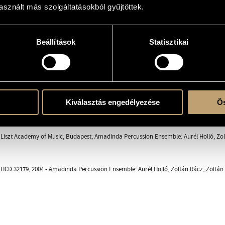
sznált más szolgáltatásokból gyűjtöttek.
sic
Beállítások
Statisztikai
Kiválasztás engedélyezése
Ös
ent
 Liszt Academy of Music, Budapest; Amadinda Percussion Ensemble: Aurél Holló, Zol
CD 32179, 2004 - Amadinda Percussion Ensemble: Aurél Holló, Zoltán Rácz, Zoltán