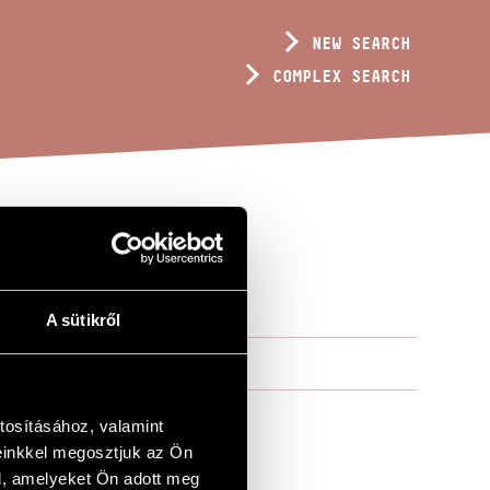
NEW SEARCH
COMPLEX SEARCH
L
A sütikről
tosításához, valamint
einkkel megosztjuk az Ön
l, amelyeket Ön adott meg