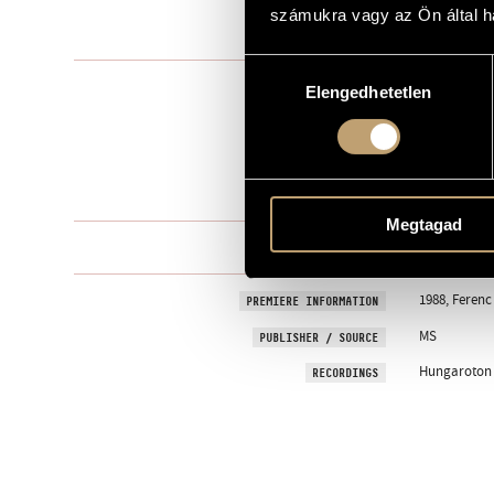
számukra vagy az Ön által ha
1985
YEAR OF COMPOSITION
Hozzájárulás
Chamber Mu
TYPE
Elengedhetetlen
kiválasztása
4
NUMBER OF PLAYERS
4 marimba
INSTRUMENTATION
9 min
DURATION
Megtagad
One movem
MOVEMENTS, PARTS
1988, Ferenc
PREMIERE INFORMATION
MS
PUBLISHER / SOURCE
Hungaroton H
RECORDINGS