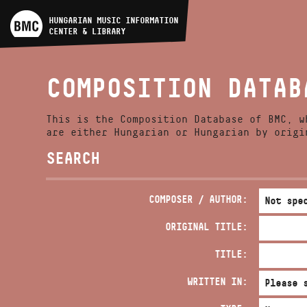
ARTIST DATABASE
HUNGARIAN MUSIC INFORMATION
CENTER & LIBRARY
COMPOSITION DATABASE
COMPOSITION DATAB
MUSIC LIBRARY, ONLINE
CATALOG
This is the Composition Database of BMC, w
are either Hungarian or Hungarian by origi
SEARCH
COMPOSER / AUTHOR:
ORIGINAL TITLE:
TITLE:
WRITTEN IN: