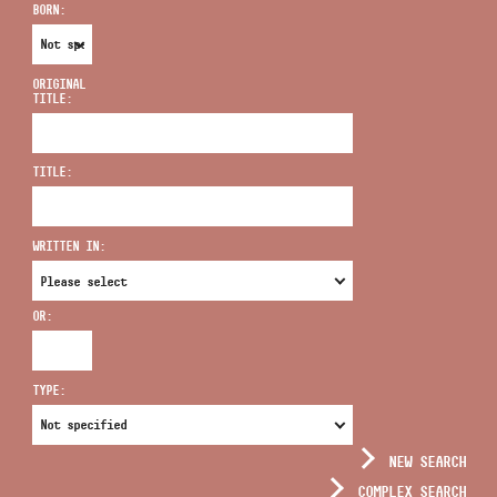
BORN:
ORIGINAL
TITLE:
ADDRESS
TITLE:
EMAIL
infokozpont@bmc.hu
WRITTEN IN:
PHONE
OR:
OPENING HOURS
TYPE:
NEW SEARCH
COMPLEX SEARCH