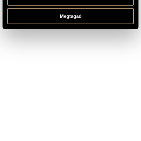
RECORDINGS
Megtagad
TITLE
PUBLISHER
String quartets and rhapsodies
BMC Records