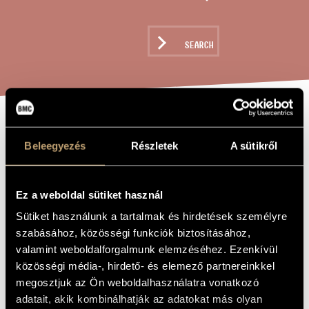
ARTIST DATABASE
COMPOSITION DATABASE
SEARCH
MUSIC LIBRARY, ONLINE CATALOG
RHAPSODY, OP.
TITLE OF
Beleegyezés
Részletek
A sütikről
THE WORK
30
Ez a weboldal sütiket használ
Petrovics Emil
COMPOSER
Sütiket használunk a tartalmak és hirdetések személyre
Rapszódia, Op. 30
ORIGINAL /
szabásához, közösségi funkciók biztosításához,
HUNGARIAN
valamint weboldalforgalmunk elemzéséhez. Ezenkívül
TITLE
közösségi média-, hirdető- és elemező partnereinkkel
Rhapsody, Op. 30
FOREIGN
LANGUAGE /
megosztjuk az Ön weboldalhasználatra vonatkozó
ENGLISH
TITLE
adatait, akik kombinálhatják az adatokat más olyan