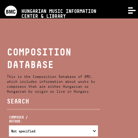
PROGRAMS
HUNGARIAN MUSIC INFORMATION
MENU
CENTER & LIBRARY
COMPETITIONS
TRAININGS
COMPOSITION
DATABASE
RELEASES
This is the Composition Database of BMC,
ABOUT US
which includes information about works by
composers that are either Hungarian or
Hungarian by origin or live in Hungary.
SEARCH
CONTACT
COMPOSER /
AUTHOR:
VIDEO GALLERY