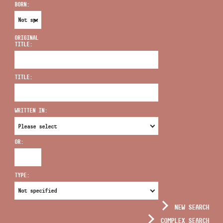
BORN:
ORIGINAL
TITLE:
ADDRESS
TITLE:
EMAIL
infokozpont@bmc.hu
WRITTEN IN:
PHONE
OR:
OPENING HOURS
TYPE:
NEW SEARCH
COMPLEX SEARCH