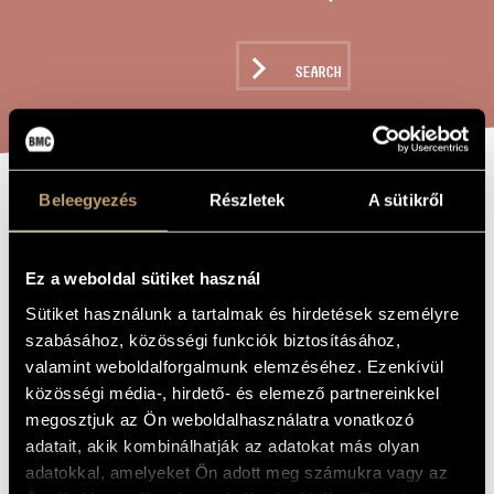
ARTIST DATABASE
COMPOSITION DATABASE
SEARCH
MUSIC LIBRARY, ONLINE CATALOG
Beleegyezés
Részletek
A sütikről
DOUBLE
TITLE OF
THE WORK
CONCERTO
Ez a weboldal sütiket használ
Sütiket használunk a tartalmak és hirdetések személyre
Durkó Péter
COMPOSER
szabásához, közösségi funkciók biztosításához,
Kettősverseny
valamint weboldalforgalmunk elemzéséhez. Ezenkívül
ORIGINAL /
HUNGARIAN
közösségi média-, hirdető- és elemező partnereinkkel
TITLE
megosztjuk az Ön weboldalhasználatra vonatkozó
Double Concerto
FOREIGN
LANGUAGE /
adatait, akik kombinálhatják az adatokat más olyan
ENGLISH
adatokkal, amelyeket Ön adott meg számukra vagy az
TITLE