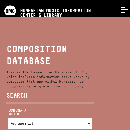
PROGRAMS
HUNGARIAN MUSIC INFORMATION
MENU
CENTER & LIBRARY
COMPETITIONS
TRAININGS
COMPOSITION
DATABASE
RELEASES
This is the Composition Database of BMC,
ABOUT US
which includes information about works by
composers that are either Hungarian or
Hungarian by origin or live in Hungary.
SEARCH
CONTACT
COMPOSER /
AUTHOR:
VIDEO GALLERY