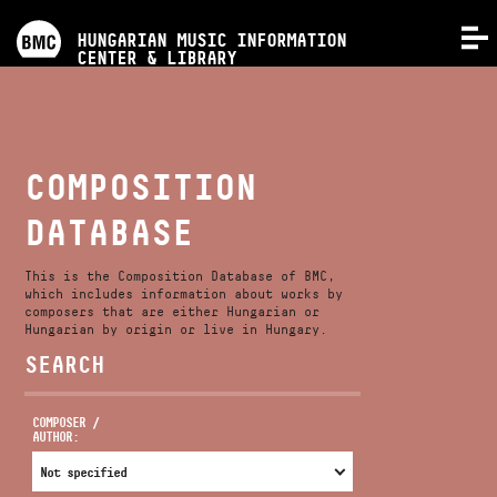
PROGRAMS
HUNGARIAN MUSIC INFORMATION
MENU
CENTER & LIBRARY
COMPETITIONS
TRAININGS
COMPOSITION
DATABASE
RELEASES
This is the Composition Database of BMC,
ABOUT US
which includes information about works by
composers that are either Hungarian or
Hungarian by origin or live in Hungary.
SEARCH
CONTACT
COMPOSER /
AUTHOR:
VIDEO GALLERY