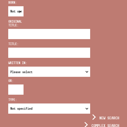
BORN:
ORIGINAL
TITLE:
ADDRESS
TITLE:
EMAIL
infokozpont@bmc.hu
WRITTEN IN:
PHONE
OR:
OPENING HOURS
TYPE:
NEW SEARCH
COMPLEX SEARCH