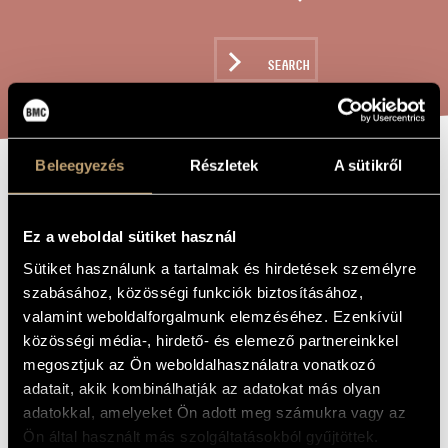
ARTIST DATABASE
COMPOSITION DATABASE
SEARCH
MUSIC LIBRARY, ONLINE CATALOG
Beleegyezés
Részletek
A sütikről
SIX STANZAS
TITLE OF
THE WORK
FOR 14
Ez a weboldal sütiket használ
INSTRUMENTS
Sütiket használunk a tartalmak és hirdetések személyre
szabásához, közösségi funkciók biztosításához,
valamint weboldalforgalmunk elemzéséhez. Ezenkívül
Durkó Péter
COMPOSER
közösségi média-, hirdető- és elemező partnereinkkel
megosztjuk az Ön weboldalhasználatra vonatkozó
Hat versszak 14 hangszerre
ORIGINAL /
HUNGARIAN
adatait, akik kombinálhatják az adatokat más olyan
TITLE
adatokkal, amelyeket Ön adott meg számukra vagy az
Six Stanzas for 14 Instruments
FOREIGN
Ön által használt más szolgáltatásokból gyűjtöttek.
LANGUAGE /
ENGLISH