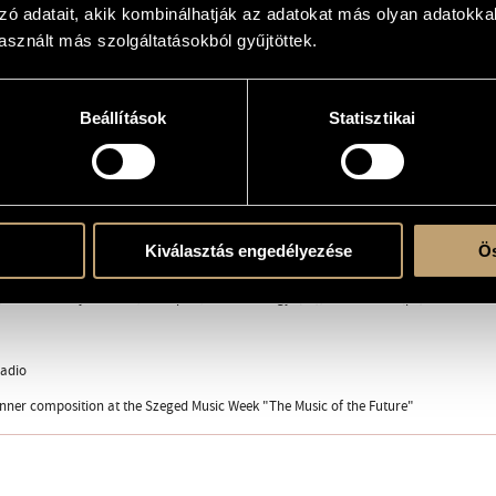
zó adatait, akik kombinálhatják az adatokat más olyan adatokka
sznált más szolgáltatásokból gyűjtöttek.
sic
Beállítások
Statisztikai
ranquillo
tabile
, vivace
Kiválasztás engedélyezése
Ös
 Old Academy of Music, Budapest; Péter Somogyi (vl.), Péter Durkó (pf.)
adio
nner composition at the Szeged Music Week "The Music of the Future"