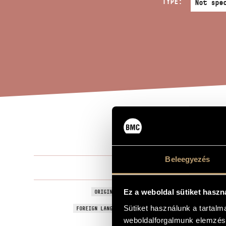
TYPE:
THR
TITLE OF THE WORK
Beleegyezés
Durkó Péter
COMPOSER
Három dialó
Ez a weboldal sütiket haszn
ORIGINAL / HUNGARIAN TITLE
Three Dialog
Sütiket használunk a tartal
FOREIGN LANGUAGE / ENGLISH TITLE
weboldalforgalmunk elemzésé
1992
YEAR OF COMPOSITION