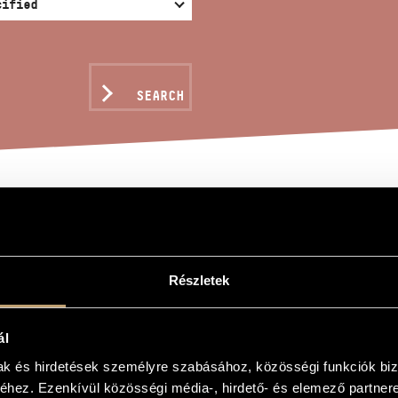
SEARCH
EE DIALOGUES FOR VIO
Részletek
gus hegedűre és zongorára
ál
ues for Violin and Piano
mak és hirdetések személyre szabásához, közösségi funkciók biz
hez. Ezenkívül közösségi média-, hirdető- és elemező partner