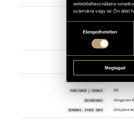
weboldalhasználatra vonatko
számukra vagy az Ön által ha
Chamber Mu
TYPE
2
NUMBER OF PLAYERS
Hozzájárulás
Elengedhetetlen
kiválasztása
vl., pf.
INSTRUMENTATION
10 min
DURATION
1. Andante t
MOVEMENTS, PARTS
2. Largo can
3. Con mosso
Megtagad
9March 1993,
PREMIERE INFORMATION
MS
PUBLISHER / SOURCE
Hungarian R
RECORDINGS
2nd place wi
REMARKS, OTHER INFO