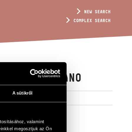
NEW SEARCH
COMPLEX SEARCH
LIN AND PIANO
A sütikről
tosításához, valamint
einkkel megosztjuk az Ön