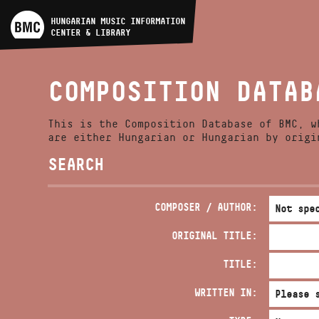
ARTIST DATABASE
HUNGARIAN MUSIC INFORMATION
CENTER & LIBRARY
COMPOSITION DATABASE
COMPOSITION DATAB
MUSIC LIBRARY, ONLINE
CATALOG
This is the Composition Database of BMC, w
are either Hungarian or Hungarian by origi
SEARCH
COMPOSER / AUTHOR:
ORIGINAL TITLE:
TITLE:
WRITTEN IN: