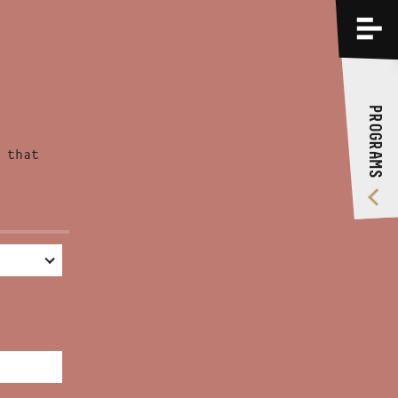
PROGRAMS
TRAININGS
PROGRAMS
ABOUT US
 that
VIDEO GALLERY