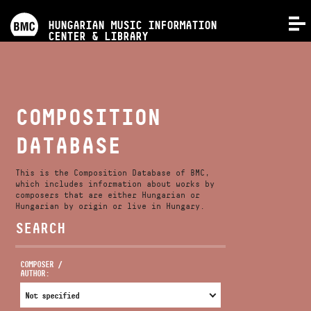
PROGRAMS
HUNGARIAN MUSIC INFORMATION
MENU
CENTER & LIBRARY
COMPETITIONS
TRAININGS
COMPOSITION
DATABASE
RELEASES
This is the Composition Database of BMC,
ABOUT US
which includes information about works by
composers that are either Hungarian or
Hungarian by origin or live in Hungary.
SEARCH
CONTACT
COMPOSER /
AUTHOR:
VIDEO GALLERY