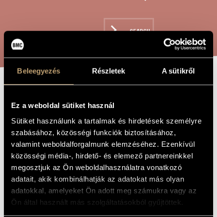
ARTIST DATABASE
COMPOSITION DATABASE
SEARCH
MUSIC LIBRARY, ONLINE CATALOG
Beleegyezés
Részletek
A sütikről
RAG CARPET -
TITLE OF
THE WORK
Ez a weboldal sütiket használ
FOR SOLO VOICE
Sütiket használunk a tartalmak és hirdetések személyre
WITH PIANO
szabásához, közösségi funkciók biztosításához,
valamint weboldalforgalmunk elemzéséhez. Ezenkívül
közösségi média-, hirdető- és elemező partnereinkkel
Kocsár Miklós
COMPOSER
megosztjuk az Ön weboldalhasználatra vonatkozó
Rongyszőnyeg - szólóénekre zongorával
ORIGINAL /
adatait, akik kombinálhatják az adatokat más olyan
HUNGARIAN
adatokkal, amelyeket Ön adott meg számukra vagy az
TITLE
Ön által használt más szolgáltatásokból gyűjtöttek.
Rag Carpet - for solo voice with piano
FOREIGN
LANGUAGE /
ENGLISH