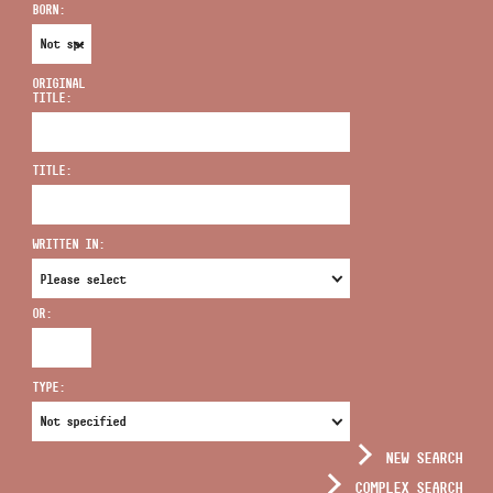
BORN:
ORIGINAL
TITLE:
ADDRESS
TITLE:
EMAIL
infokozpont@bmc.hu
WRITTEN IN:
PHONE
OR:
OPENING HOURS
TYPE:
NEW SEARCH
COMPLEX SEARCH