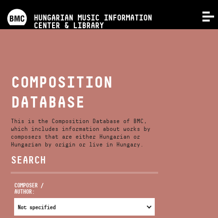
PROGRAMS
HUNGARIAN MUSIC INFORMATION
MENU
CENTER & LIBRARY
COMPETITIONS
TRAININGS
COMPOSITION
DATABASE
RELEASES
This is the Composition Database of BMC,
ABOUT US
which includes information about works by
composers that are either Hungarian or
Hungarian by origin or live in Hungary.
SEARCH
CONTACT
COMPOSER /
AUTHOR:
VIDEO GALLERY