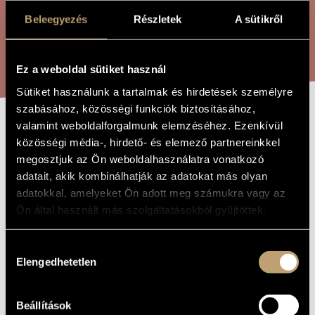
ARTIST DATABASE
Beleegyezés
Részletek
A sütikről
COMPOSITION DATABASE
SEARCH
Ez a weboldal sütiket használ
MUSIC LIBRARY, ONLINE CATALOG
Sütiket használunk a tartalmak és hirdetések személyre
szabásához, közösségi funkciók biztosításához,
valamint weboldalforgalmunk elemzéséhez. Ezenkívül
PROMETHEUS
TITLE OF
közösségi média-, hirdető- és elemező partnereinkkel
THE WORK
megosztjuk az Ön weboldalhasználatra vonatkozó
adatait, akik kombinálhatják az adatokat más olyan
Eötvös Péter
COMPOSER
adatokkal, amelyeket Ön adott meg számukra vagy az
Ön által használt más szolgáltatásokból gyűjtöttek.
Prométheusz
ORIGINAL /
HUNGARIAN
TITLE
Hozzájárulás
Prometheus
FOREIGN
LANGUAGE /
Elengedhetetlen
kiválasztása
ENGLISH
TITLE
1962
YEAR OF
Beállítások
COMPOSITION