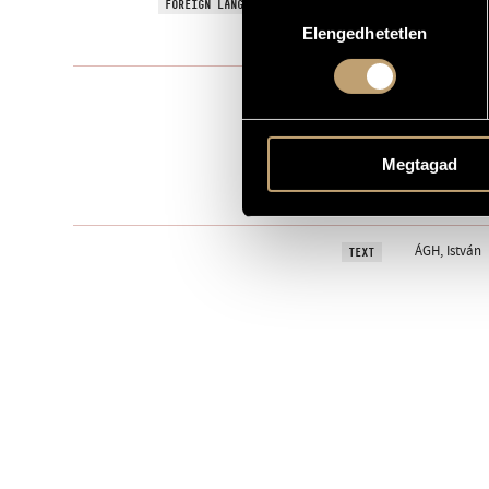
Do i Still 
FOREIGN LANGUAGE / ENGLISH TITLE
Hozzájárulás
Elengedhetetlen
kiválasztása
2002
YEAR OF COMPOSITION
Solo voice(s)
TYPE
5
NUMBER OF PLAYERS
Ms., 2 vl., vla.
Megtagad
INSTRUMENTATION
15 min
DURATION
ÁGH, István
TEXT