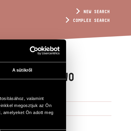
NEW SEARCH
COMPLEX SEARCH
A sütikről
 MIND? - TWO
tosításához, valamint
einkkel megosztjuk az Ön
l, amelyeket Ön adott meg