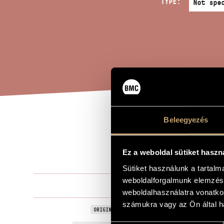
TYPE:
Beleegyezés
DO 
TITLE OF THE WORK
WOM
Ez a weboldal sütiket haszn
Sütiket használunk a tartal
weboldalforgalmunk elemzésé
Decsényi Já
COMPOSER
weboldalhasználatra vonatko
számukra vagy az Ön által ha
Eszedbe jut
ORIGINAL / HUNGARIAN TITLE