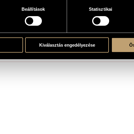
Come to Your Mind? - Two Women´s Monologues
Beállítások
Statisztikai
 with solo instrument(s)
, vlc.
Kiválasztás engedélyezése
Ös