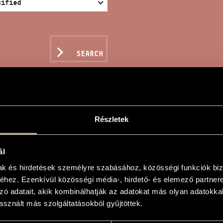
SEARCH
Részletek
I STILL COME TO YOUR
EN´S MONOLOGUES
ál
mak és hirdetések személyre szabásához, közösségi funkciók biz
hez. Ezenkívül közösségi média-, hirdető- és elemező partner
nos
zó adatait, akik kombinálhatják az adatokat más olyan adatokka
sznált más szolgáltatásokból gyűjtöttek.
ok-e még? - Két asszonymonológ