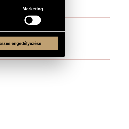
Marketing
szes engedélyezése