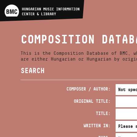
ARTIST DATABASE
HUNGARIAN MUSIC INFORMATION
CENTER & LIBRARY
COMPOSITION DATABASE
COMPOSITION DATAB
MUSIC LIBRARY, ONLINE
CATALOG
This is the Composition Database of BMC, w
are either Hungarian or Hungarian by origi
SEARCH
COMPOSER / AUTHOR:
ORIGINAL TITLE:
TITLE:
WRITTEN IN: