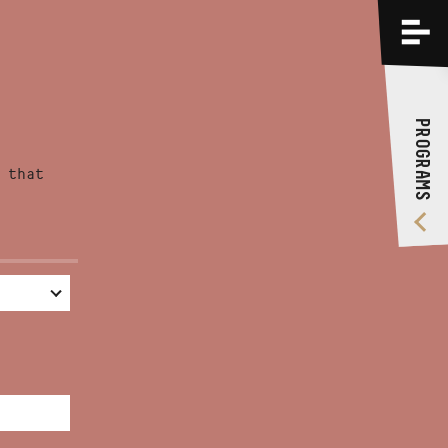
PROGRAMS
TRAININGS
PROGRAMS
ABOUT US
 that
VIDEO GALLERY