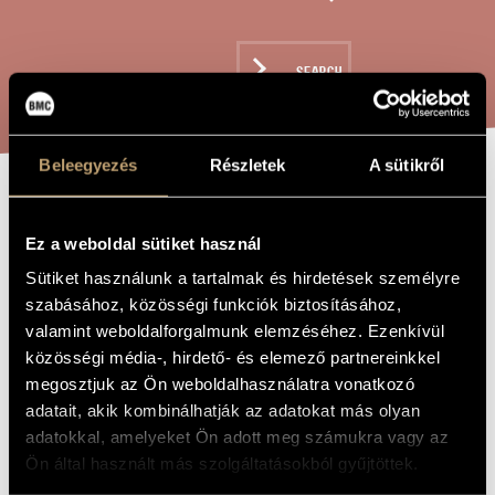
ARTIST DATABASE
COMPOSITION DATABASE
SEARCH
MUSIC LIBRARY, ONLINE CATALOG
Beleegyezés
Részletek
A sütikről
CHRISTMAS SONG
TITLE OF
THE WORK
Ez a weboldal sütiket használ
Sütiket használunk a tartalmak és hirdetések személyre
Vajda János
COMPOSER
szabásához, közösségi funkciók biztosításához,
Kolinda
valamint weboldalforgalmunk elemzéséhez. Ezenkívül
ORIGINAL /
HUNGARIAN
közösségi média-, hirdető- és elemező partnereinkkel
TITLE
megosztjuk az Ön weboldalhasználatra vonatkozó
Christmas Song
FOREIGN
LANGUAGE /
adatait, akik kombinálhatják az adatokat más olyan
ENGLISH
adatokkal, amelyeket Ön adott meg számukra vagy az
TITLE
Ön által használt más szolgáltatásokból gyűjtöttek.
For a capella mixed choir
SUBTITLE