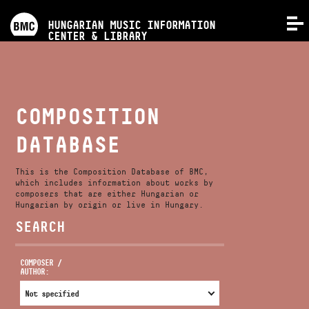
PROGRAMS
HUNGARIAN MUSIC INFORMATION
MENU
CENTER & LIBRARY
COMPETITIONS
TRAININGS
COMPOSITION
DATABASE
RELEASES
This is the Composition Database of BMC,
ABOUT US
which includes information about works by
composers that are either Hungarian or
Hungarian by origin or live in Hungary.
SEARCH
CONTACT
COMPOSER /
AUTHOR:
VIDEO GALLERY