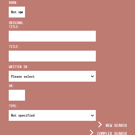
BORN:
ORIGINAL
TITLE:
ADDRESS
TITLE:
EMAIL
infokozpont@bmc.hu
WRITTEN IN:
PHONE
OR:
OPENING HOURS
TYPE:
NEW SEARCH
COMPLEX SEARCH