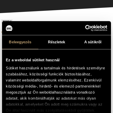
DETAILS
www.reineckecompetition.com
ADDRESS
Beleegyezés
Részletek
A sütikről
Carl Reinecke International Music Competition
ORGANIZER
online
EMAIL
LOCATION
18 September 2026
infokozpont@bmc.hu
DATE
Ez a weboldal sütiket használ
keyboards
INSTRUMENT(S)
PHONE
Sütiket használunk a tartalmak és hirdetések személyre
-
DURATION
szabásához, közösségi funkciók biztosításához,
There is no age limit.
AGE LIMIT
OPENING HOURS
valamint weboldalforgalmunk elemzéséhez. Ezenkívül
2026-09-01
DEADLINE
közösségi média-, hirdető- és elemező partnereinkkel
GBP 65-220
REGISTRATION FEE
megosztjuk az Ön weboldalhasználatra vonatkozó
For further information please read the
MORE INFO
adatait, akik kombinálhatják az adatokat más olyan
announcement.
adatokkal, amelyeket Ön adott meg számukra vagy az
reineckecompetition@gmail.com
E-MAIL
Ön által használt más szolgáltatásokból gyűjtöttek.
-