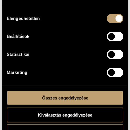
TELEPHONE
ARTIST DATABASE
Hozzájárulás
COMPOSITION DATABASE
Elengedhetetlen
kiválasztása
MUSIC LIBRARY, ONLINE CATALOG
Beállítások
Statisztikai
Marketing
Összes engedélyezése
Kiválasztás engedélyezése