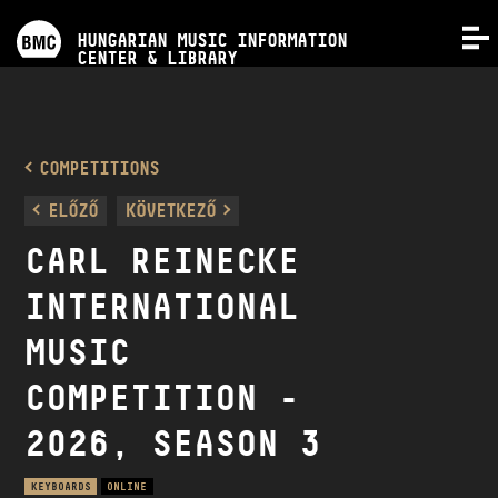
PROGRAMS
HUNGARIAN MUSIC INFORMATION
MENU
CENTER & LIBRARY
COMPETITIONS
TRAININGS
COMPETITIONS
ELŐZŐ
KÖVETKEZŐ
RELEASES
CARL REINECKE
INTERNATIONAL
ABOUT US
MUSIC
CONTACT
COMPETITION -
2026, SEASON 3
VIDEO GALLERY
KEYBOARDS
ONLINE