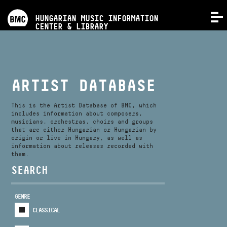
PROGRAMS
HUNGARIAN MUSIC INFORMATION
MENU
CENTER & LIBRARY
COMPETITIONS
TRAININGS
ARTIST DATABASE
RELEASES
This is the Artist Database of BMC, which
includes information about composers,
musicians, orchestras, choirs and groups
that are either Hungarian or Hungarian by
ABOUT US
origin or live in Hungary, as well as
information about releases recorded with
them.
CONTACT
SEARCH
GENRE
VIDEO GALLERY
CLASSICAL