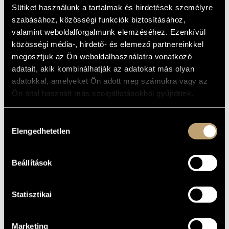
WEDDING
ARTIST DATABASE
Sütiket használunk a tartalmak és hirdetések személyre
(SZABADOS GYÖRGY: AZ ESKÜVŐ)
szabásához, közösségi funkciók biztosításához,
COMPOSITION DATABASE
valamint weboldalforgalmunk elemzéséhez. Ezenkívül
Album
közösségi média-, hirdető- és elemező partnereinkkel
MUSIC LIBRARY, ONLINE CATALOG
megosztjuk az Ön weboldalhasználatra vonatkozó
BASIC DATA
adatait, akik kombinálhatják az adatokat más olyan
Hungaroton
LABEL
adatokkal, amelyeket Ön adott meg számukra vagy az
HCD 71094
Ön által használt más szolgáltatásokból gyűjtöttek.
CATALOGUE
NO.
2001
DATE OF
Hozzájárulás
RELEASE
Elengedhetetlen
kiválasztása
More about the CD (discogs)
DETAILS
More about the CD
Szabados György
PERFORMERS
Beállítások
Originally released on LP in 1975
NOTE
Kathy-Horváth Lajos
/
Kőszegi Imre
/
Vajda Sándor
CONTRIBUTORS
Statisztikai
Marketing