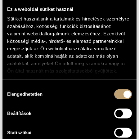
RECOLLECTIO
ARTIST DATABASE
FESTORUM
Ez a weboldal sütiket használ
BEATEA MARIAE
COMPOSITION DATABASE
Sütiket használunk a tartalmak és hirdetések személyre
szabásához, közösségi funkciók biztosításához,
VIRGINIS
MUSIC LIBRARY, ONLINE CATALOG
valamint weboldalforgalmunk elemzéséhez. Ezenkívül
(DUFAY, GUILLAMUE: RECOLLECTIO
közösségi média-, hirdető- és elemező partnereinkkel
FESTORUM BEATEA MARIAE
megosztjuk az Ön weboldalhasználatra vonatkozó
VIRGINIS)
adatait, akik kombinálhatják az adatokat más olyan
Album
adatokkal, amelyeket Ön adott meg számukra vagy az
Ön által használt más szolgáltatásokból gyűjtöttek.
BASIC DATA
Hozzájárulás
Hungaroton
LABEL
Elengedhetetlen
kiválasztása
HCD 31292
CATALOGUE
NO.
1990
DATE OF
Beállítások
RELEASE
More about the CD
DETAILS
Dobszay László
/
Szendrei Janka
PERFORMERS
Statisztikai