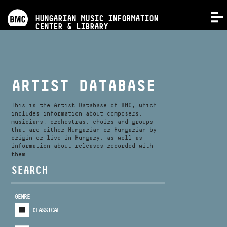
PROGRAMS
HUNGARIAN MUSIC INFORMATION
MENU
CENTER & LIBRARY
COMPETITIONS
TRAININGS
ARTIST DATABASE
RELEASES
This is the Artist Database of BMC, which
includes information about composers,
musicians, orchestras, choirs and groups
that are either Hungarian or Hungarian by
ABOUT US
origin or live in Hungary, as well as
information about releases recorded with
them.
CONTACT
SEARCH
GENRE
VIDEO GALLERY
CLASSICAL