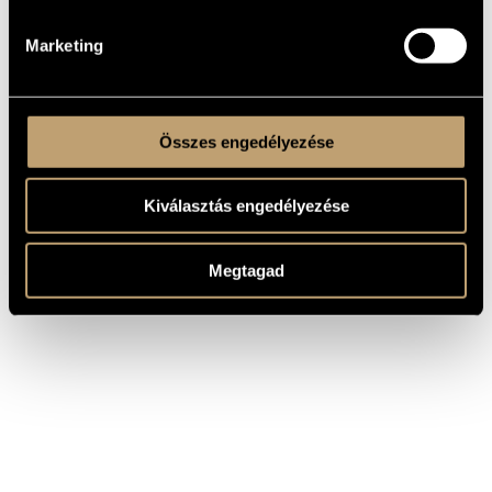
Dobszay Ágnes
/
Mezei János
/
Soós András
CONTRIBUTORS
Marketing
Összes engedélyezése
Kiválasztás engedélyezése
Megtagad