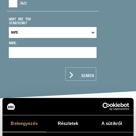
JAZZ
WHAT ARE YOU
SEARCHING?
ADDRESS
NAME:
EMAIL
infokozpont@bmc.hu
PHONE
SEARCH
OPENING HOURS
DUFAY,
Beleegyezés
Részletek
A sütikről
GUILLAMUE: