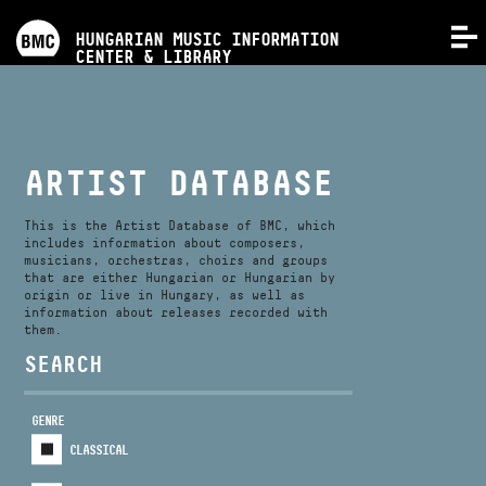
PROGRAMS
HUNGARIAN MUSIC INFORMATION
MENU
CENTER & LIBRARY
COMPETITIONS
TRAININGS
ARTIST DATABASE
RELEASES
This is the Artist Database of BMC, which
includes information about composers,
musicians, orchestras, choirs and groups
that are either Hungarian or Hungarian by
ABOUT US
origin or live in Hungary, as well as
information about releases recorded with
them.
CONTACT
SEARCH
GENRE
VIDEO GALLERY
CLASSICAL