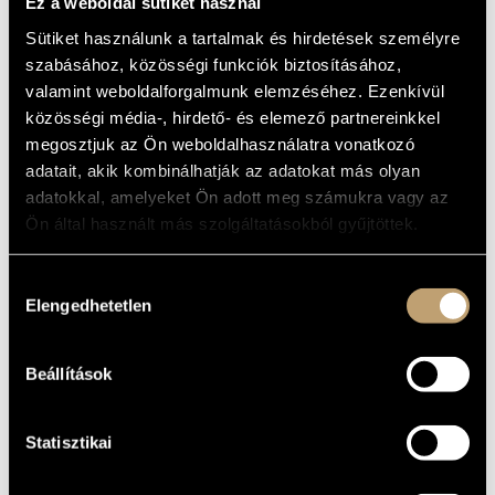
Ez a weboldal sütiket használ
ARTIST DATABASE
Album
Sütiket használunk a tartalmak és hirdetések személyre
szabásához, közösségi funkciók biztosításához,
BASIC DATA
COMPOSITION DATABASE
valamint weboldalforgalmunk elemzéséhez. Ezenkívül
Hollós Máté
COMPOSERS
MUSIC LIBRARY, ONLINE CATALOG
közösségi média-, hirdető- és elemező partnereinkkel
JOKA
LABEL
megosztjuk az Ön weboldalhasználatra vonatkozó
adatait, akik kombinálhatják az adatokat más olyan
PCL 8018
CATALOGUE
NO.
adatokkal, amelyeket Ön adott meg számukra vagy az
2004
DATE OF
Ön által használt más szolgáltatásokból gyűjtöttek.
RELEASE
More about the CD 1
DETAILS
More about the CD 2
Hozzájárulás
Elengedhetetlen
kiválasztása
Eötvös József
CONTRIBUTORS
Beállítások
WORKS
COMPOSER
TITLE
Statisztikai
Hollós Máté
Gentle Songs