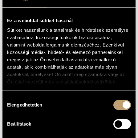
CONCERTO FOR
ARTIST DATABASE
PIANO, STRINGS
AND
COMPOSITION DATABASE
Ez a weboldal sütiket használ
PERCUSSION/HOMMA
Sütiket használunk a tartalmak és hirdetések személyre
MUSIC LIBRARY, ONLINE CATALOG
szabásához, közösségi funkciók biztosításához,
A PAUL KLEE
valamint weboldalforgalmunk elemzéséhez. Ezenkívül
(VERESS SÁNDOR:
közösségi média-, hirdető- és elemező partnereinkkel
ZONGORAVERSENY/HOMMAGE Á PAUL
KLEE/HAT CSÁRDÁS)
megosztjuk az Ön weboldalhasználatra vonatkozó
adatait, akik kombinálhatják az adatokat más olyan
Album
adatokkal, amelyeket Ön adott meg számukra vagy az
Ön által használt más szolgáltatásokból gyűjtöttek.
BASIC DATA
Veress Sándor
COMPOSERS
Hozzájárulás
Elengedhetetlen
kiválasztása
Teldec
LABEL
0630-19992-2
CATALOGUE
NO.
Beállítások
1998
DATE OF
RELEASE