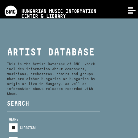
PROGRAMS
HUNGARIAN MUSIC INFORMATION
MENU
CENTER & LIBRARY
COMPETITIONS
TRAININGS
ARTIST DATABASE
RELEASES
This is the Artist Database of BMC, which
includes information about composers,
musicians, orchestras, choirs and groups
that are either Hungarian or Hungarian by
ABOUT US
origin or live in Hungary, as well as
information about releases recorded with
them.
CONTACT
SEARCH
GENRE
VIDEO GALLERY
CLASSICAL