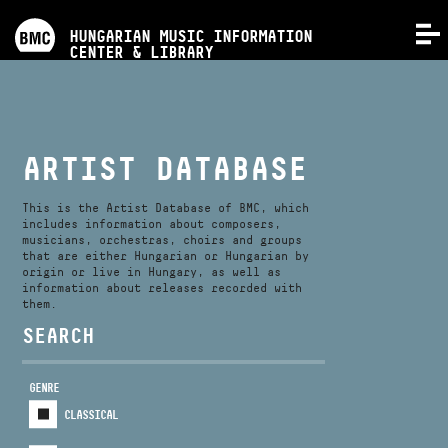
PROGRAMS
HUNGARIAN MUSIC INFORMATION
MENU
CENTER & LIBRARY
COMPETITIONS
TRAININGS
ARTIST DATABASE
RELEASES
This is the Artist Database of BMC, which
includes information about composers,
musicians, orchestras, choirs and groups
that are either Hungarian or Hungarian by
ABOUT US
origin or live in Hungary, as well as
information about releases recorded with
them.
CONTACT
SEARCH
GENRE
VIDEO GALLERY
CLASSICAL