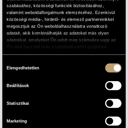
CONCERTOS
ARTIST DATABASE
szabásához, közösségi funkciók biztosításához,
(BARTÓK BÉLA: ZONGORAVERSENYEK)
valamint weboldalforgalmunk elemzéséhez. Ezenkívül
COMPOSITION DATABASE
közösségi média-, hirdető- és elemező partnereinkkel
Album
megosztjuk az Ön weboldalhasználatra vonatkozó
MUSIC LIBRARY, ONLINE CATALOG
BASIC DATA
adatait, akik kombinálhatják az adatokat más olyan
adatokkal, amelyeket Ön adott meg számukra vagy az
Bartók Béla
COMPOSERS
Ön által használt más szolgáltatásokból gyűjtöttek.
Teldec
LABEL
0630-13158-2
CATALOGUE
Hozzájárulás
NO.
Elengedhetetlen
kiválasztása
1996
DATE OF
RELEASE
More about the CD
DETAILS
Beállítások
Fischer Iván
/
Schiff András
CONTRIBUTORS
Statisztikai
Marketing