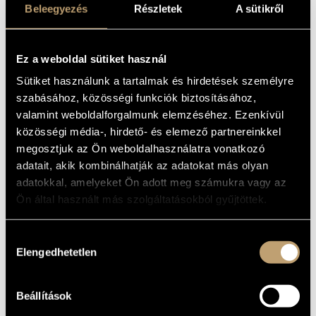
KRISZTINA
Beleegyezés
Részletek
A sütikről
ARTIST DATABASE
MEGYERI
COMPOSITION DATABASE
(HORIZON BRÛLÉ - MEGYERI
KRISZTINA DALAI)
Ez a weboldal sütiket használ
MUSIC LIBRARY, ONLINE CATALOG
Sütiket használunk a tartalmak és hirdetések személyre
Album
szabásához, közösségi funkciók biztosításához,
BASIC DATA
valamint weboldalforgalmunk elemzéséhez. Ezenkívül
közösségi média-, hirdető- és elemező partnereinkkel
Megyeri Krisztina
COMPOSERS
megosztjuk az Ön weboldalhasználatra vonatkozó
Magánkiadás
LABEL
adatait, akik kombinálhatják az adatokat más olyan
MK-CD 001
adatokkal, amelyeket Ön adott meg számukra vagy az
CATALOGUE
NO.
Ön által használt más szolgáltatásokból gyűjtöttek.
2023
DATE OF
RELEASE
Hozzájárulás
More about the CD
DETAILS
Elengedhetetlen
kiválasztása
WORKS
Beállítások
COMPOSER
TITLE