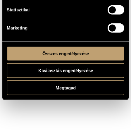
Megyeri
Horizon brûlé - Song-cycle on
Statisztikai
Krisztina
poems by Iréne de Saint-Christol
Megyeri
Oiseau aux yeux rouges / Red-eyed
Krisztina
Megyeri
Marketing
Russian Songs
Krisztina
Megyeri
Three Children´s Songs on Poems by
Krisztina
Sándor Weöres
Összes engedélyezése
Kiválasztás engedélyezése
Megtagad