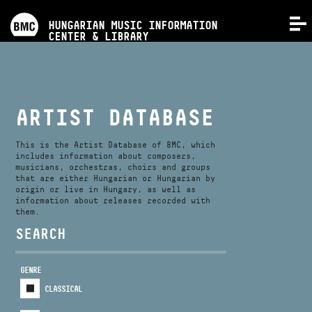
PROGRAMS
HUNGARIAN MUSIC INFORMATION
MENU
CENTER & LIBRARY
COMPETITIONS
TRAININGS
ARTIST DATABASE
RELEASES
This is the Artist Database of BMC, which
includes information about composers,
musicians, orchestras, choirs and groups
that are either Hungarian or Hungarian by
ABOUT US
origin or live in Hungary, as well as
information about releases recorded with
them.
CONTACT
SEARCH
GENRE
VIDEO GALLERY
CLASSICAL