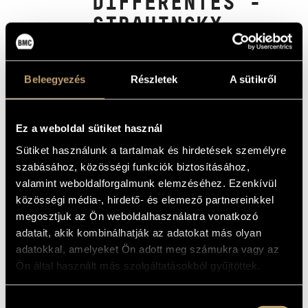
DIFFÉRENTES -
ARTIST DATABASE
STRAVINSKY,
EÖTVÖS, HAYDN
COMPOSITION DATABASE
& PÉREZ-
MUSIC LIBRARY, ONLINE CATALOG
Beleegyezés
Részletek
A sütikről
VILLEGAS
Album
Ez a weboldal sütiket használ
Sütiket használunk a tartalmak és hirdetések személyre
BASIC DATA
szabásához, közösségi funkciók biztosításához,
Eötvös Péter
valamint weboldalforgalmunk elemzéséhez. Ezenkívül
COMPOSERS
közösségi média-, hirdető- és elemező partnereinkkel
Linn Records
LABEL
megosztjuk az Ön weboldalhasználatra vonatkozó
CKD 691
CATALOGUE
NO.
adatait, akik kombinálhatják az adatokat más olyan
2022
adatokkal, amelyeket Ön adott meg számukra vagy az
DATE OF
RELEASE
Ön által használt más szolgáltatásokból gyűjtöttek.
More about the CD
DETAILS
Hozzájárulás
Pere Méndez Marsal - soprano saxophone
ADDITIONAL