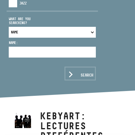
JAZZ
WHAT ARE YOU
SEARCHING?
ADDRESS
NAME:
EMAIL
infokozpont@bmc.hu
PHONE
SEARCH
OPENING HOURS
KEBYART:
LECTURES