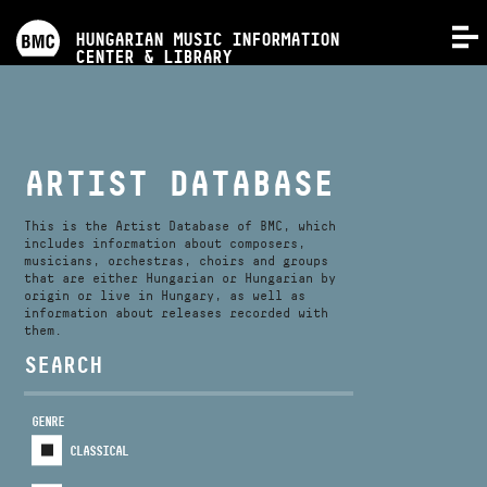
PROGRAMS
HUNGARIAN MUSIC INFORMATION
MENU
CENTER & LIBRARY
COMPETITIONS
TRAININGS
ARTIST DATABASE
RELEASES
This is the Artist Database of BMC, which
includes information about composers,
musicians, orchestras, choirs and groups
that are either Hungarian or Hungarian by
ABOUT US
origin or live in Hungary, as well as
information about releases recorded with
them.
CONTACT
SEARCH
GENRE
VIDEO GALLERY
CLASSICAL