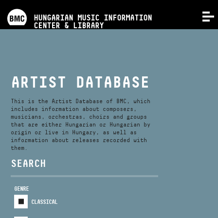
PROGRAMS
HUNGARIAN MUSIC INFORMATION
MENU
CENTER & LIBRARY
COMPETITIONS
TRAININGS
ARTIST DATABASE
RELEASES
This is the Artist Database of BMC, which
includes information about composers,
musicians, orchestras, choirs and groups
that are either Hungarian or Hungarian by
ABOUT US
origin or live in Hungary, as well as
information about releases recorded with
them.
CONTACT
SEARCH
GENRE
VIDEO GALLERY
CLASSICAL