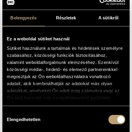
COMPLETE PIANO
ARTIST DATABASE
MUSIC, VOL. 3
COMPOSITION DATABASE
Beleegyezés
Részletek
A sütikről
Album
MUSIC LIBRARY, ONLINE CATALOG
BASIC DATA
Ez a weboldal sütiket használ
Sütiket használunk a tartalmak és hirdetések személyre
Balassa Sándor
COMPOSERS
szabásához, közösségi funkciók biztosításához,
Grand Piano
LABEL
valamint weboldalforgalmunk elemzéséhez. Ezenkívül
GP805
CATALOGUE
közösségi média-, hirdető- és elemező partnereinkkel
NO.
megosztjuk az Ön weboldalhasználatra vonatkozó
2020
DATE OF
RELEASE
adatait, akik kombinálhatják az adatokat más olyan
More about the CD
DETAILS
adatokkal, amelyeket Ön adott meg számukra vagy az
Kassai István
Ön által használt más szolgáltatásokból gyűjtöttek.
PERFORMERS
Complete edition / World Première Recording
NOTE
Hozzájárulás
Elengedhetetlen
kiválasztása
WORKS