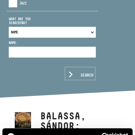
JAZZ
WHAT ARE YOU
SEARCHING?
ADDRESS
NAME:
EMAIL
infokozpont@bmc.hu
PHONE
SEARCH
OPENING HOURS
BALASSA,
SÁNDOR: