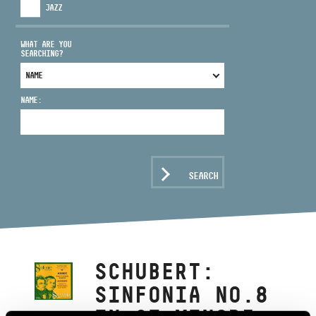
JAZZ
WHAT ARE YOU
SEARCHING?
ADDRESS
NAME:
EMAIL
infokozpont@bmc.hu
PHONE
SEARCH
OPENING HOURS
SCHUBERT:
SINFONIA NO.8