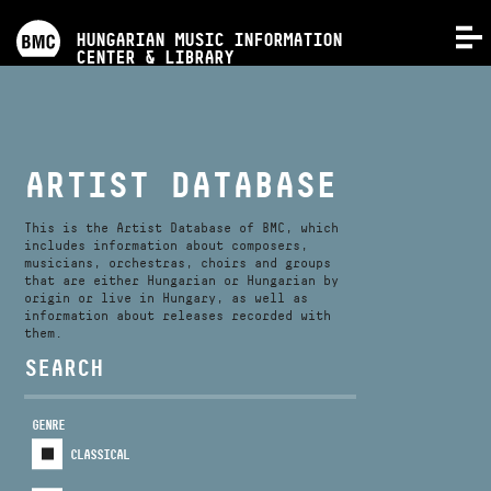
PROGRAMS
HUNGARIAN MUSIC INFORMATION
MENU
CENTER & LIBRARY
COMPETITIONS
TRAININGS
ARTIST DATABASE
RELEASES
This is the Artist Database of BMC, which
includes information about composers,
musicians, orchestras, choirs and groups
that are either Hungarian or Hungarian by
ABOUT US
origin or live in Hungary, as well as
information about releases recorded with
them.
CONTACT
SEARCH
GENRE
VIDEO GALLERY
CLASSICAL