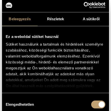
IN SI MINORE,
ARTIST DATABASE
"INCOMPIUTA";
SCHUMANN:
COMPOSITION DATABASE
Beleegyezés
Részletek
A sütikről
SINFONIA NO.3
MUSIC LIBRARY, ONLINE CATALOG
IN MI BEMOLLE
Ez a weboldal sütiket használ
MAGGIORE, OP.
Sütiket használunk a tartalmak és hirdetések személyre
97 "RENANA"
szabásához, közösségi funkciók biztosításához,
valamint weboldalforgalmunk elemzéséhez. Ezenkívül
Album
közösségi média-, hirdető- és elemező partnereinkkel
megosztjuk az Ön weboldalhasználatra vonatkozó
BASIC DATA
adatait, akik kombinálhatják az adatokat más olyan
adatokkal, amelyeket Ön adott meg számukra vagy az
La Stampa
LABEL
Ön által használt más szolgáltatásokból gyűjtöttek.
I-0696072
CATALOGUE
NO.
1996
Hozzájárulás
DATE OF
RELEASE
Elengedhetetlen
kiválasztása
More about the CD
DETAILS