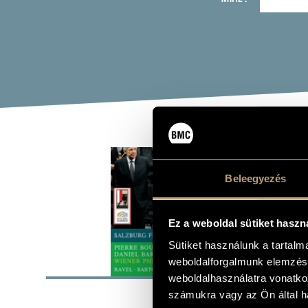
SAL
RAV
Beleegyezés
Album
Ez a weboldal sütiket haszn
Sütiket használunk a tartal
BASI
weboldalforgalmunk elemzésé
weboldalhasználatra vonatko
Bartók Béla
számukra vagy az Ön által ha
COMPOSERS