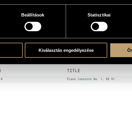
Beállítások
Statisztikai
the DVD
Kiválasztás engedélyezése
Ös
KS
R
TITLE
la
Piano Concerto No. 1, BB 91