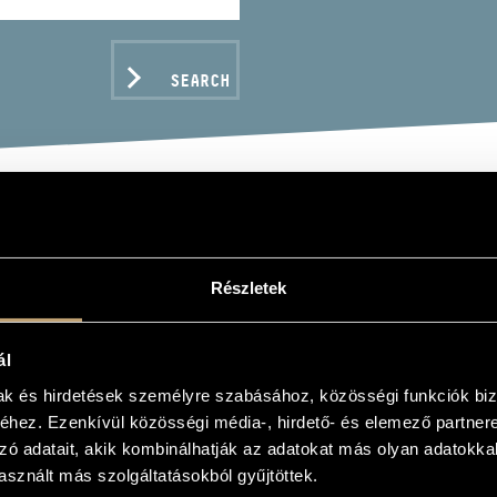
SEARCH
ZBURG FESTIVAL 2008 
EL, BARTÓK, SZTRAVIN
Részletek
ál
mak és hirdetések személyre szabásához, közösségi funkciók biz
C DATA
hez. Ezenkívül közösségi média-, hirdető- és elemező partner
zó adatait, akik kombinálhatják az adatokat más olyan adatokka
sznált más szolgáltatásokból gyűjtöttek.