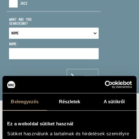
JAZZ
WHAT ARE YOU
SEARCHING?
ADDRESS
NAME:
EMAIL
infokozpont@bmc.hu
PHONE
SEARCH
OPENING HOURS
Beleegyezés
Részletek
A sütikről
JOSE CARRERAS
Ez a weboldal sütiket használ
COLLECTION
Sütiket használunk a tartalmak és hirdetések személyre