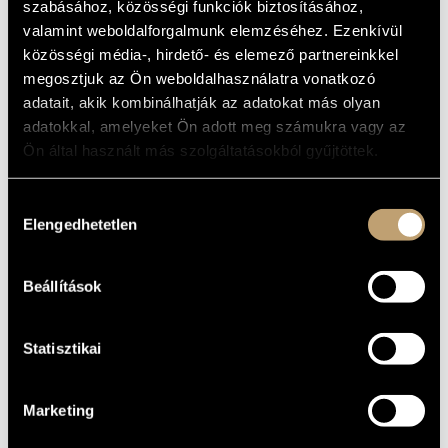
szabásához, közösségi funkciók biztosításához,
ARTIST DATABASE
Album
valamint weboldalforgalmunk elemzéséhez. Ezenkívül
közösségi média-, hirdető- és elemező partnereinkkel
BASIC DATA
COMPOSITION DATABASE
megosztjuk az Ön weboldalhasználatra vonatkozó
Liszt Ferenc
adatait, akik kombinálhatják az adatokat más olyan
COMPOSERS
MUSIC LIBRARY, ONLINE CATALOG
adatokkal, amelyeket Ön adott meg számukra vagy az
Arthaus Musik
LABEL
Ön által használt más szolgáltatásokból gyűjtöttek.
101415
CATALOGUE
NO.
2007
DATE OF
Hozzájárulás
RELEASE
Elengedhetetlen
kiválasztása
More about the DVDs
DETAILS
7 DVDs
NOTE
Beállítások
Marton Éva
CONTRIBUTORS
Statisztikai
Marketing