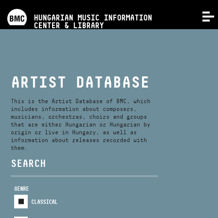
PROGRAMS
HUNGARIAN MUSIC INFORMATION
MENU
CENTER & LIBRARY
COMPETITIONS
TRAININGS
ARTIST DATABASE
RELEASES
This is the Artist Database of BMC, which
includes information about composers,
musicians, orchestras, choirs and groups
that are either Hungarian or Hungarian by
ABOUT US
origin or live in Hungary, as well as
information about releases recorded with
them.
CONTACT
SEARCH
GENRE
VIDEO GALLERY
CLASSICAL