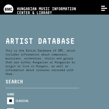
PROGRAMS
HUNGARIAN MUSIC INFORMATION
MENU
CENTER & LIBRARY
COMPETITIONS
TRAININGS
ARTIST DATABASE
RELEASES
This is the Artist Database of BMC, which
includes information about composers,
musicians, orchestras, choirs and groups
that are either Hungarian or Hungarian by
ABOUT US
origin or live in Hungary, as well as
information about releases recorded with
them.
CONTACT
SEARCH
GENRE
VIDEO GALLERY
CLASSICAL