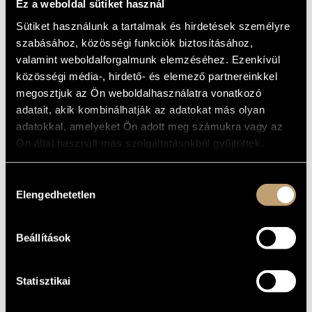
EDITION -
Ez a weboldal sütiket használ
ARTIST DATABASE
KOMISCHE OPER
Sütiket használunk a tartalmak és hirdetések személyre
1956-76 -
COMPOSITION DATABASE
szabásához, közösségi funkciók biztosításához,
valamint weboldalforgalmunk elemzéséhez. Ezenkívül
DELUXE LIMITED
MUSIC LIBRARY, ONLINE CATALOG
közösségi média-, hirdető- és elemező partnereinkkel
EDITION
megosztjuk az Ön weboldalhasználatra vonatkozó
adatait, akik kombinálhatják az adatokat más olyan
Album
adatokkal, amelyeket Ön adott meg számukra vagy az
Ön által használt más szolgáltatásokból gyűjtöttek.
BASIC DATA
Hozzájárulás
Arthaus Musik
LABEL
Elengedhetetlen
kiválasztása
101305
CATALOGUE
NO.
2008
DATE OF
Beállítások
RELEASE
More about the DVD
DETAILS
Statisztikai
Dene József
/
Melis György
/
Oberfrank Géza
CONTRIBUTORS