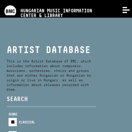
PROGRAMS
HUNGARIAN MUSIC INFORMATION
MENU
CENTER & LIBRARY
COMPETITIONS
TRAININGS
ARTIST DATABASE
RELEASES
This is the Artist Database of BMC, which
includes information about composers,
musicians, orchestras, choirs and groups
that are either Hungarian or Hungarian by
ABOUT US
origin or live in Hungary, as well as
information about releases recorded with
them.
CONTACT
SEARCH
GENRE
VIDEO GALLERY
CLASSICAL