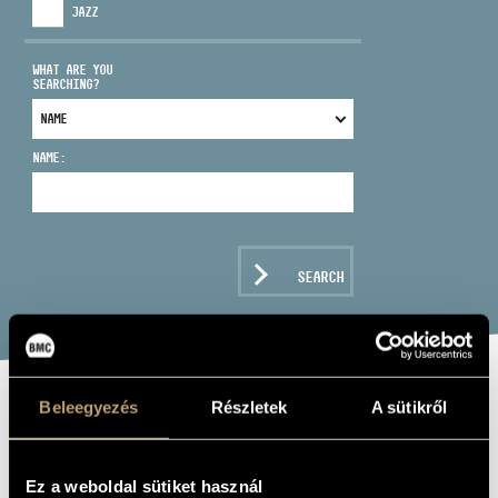
JAZZ
WHAT ARE YOU
SEARCHING?
ADDRESS
NAME:
EMAIL
infokozpont@bmc.hu
PHONE
SEARCH
OPENING HOURS
Beleegyezés
Részletek
A sütikről
STRAUSS,
RICHARD: LE
Ez a weboldal sütiket használ