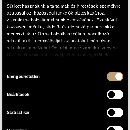
BOURGEOIS
ARTIST DATABASE
Sütiket használunk a tartalmak és hirdetések személyre
GENTILHOMME -
szabásához, közösségi funkciók biztosításához,
INTERMEZZO
COMPOSITION DATABASE
valamint weboldalforgalmunk elemzéséhez. Ezenkívül
OP.72
közösségi média-, hirdető- és elemező partnereinkkel
MUSIC LIBRARY, ONLINE CATALOG
megosztjuk az Ön weboldalhasználatra vonatkozó
adatait, akik kombinálhatják az adatokat más olyan
Album
adatokkal, amelyeket Ön adott meg számukra vagy az
Ön által használt más szolgáltatásokból gyűjtöttek.
BASIC DATA
Naxos
LABEL
Hozzájárulás
8.553379
CATALOGUE
Elengedhetetlen
kiválasztása
NO.
1999
DATE OF
RELEASE
Beállítások
More about the CD
DETAILS
Michael Halász
CONTRIBUTORS
Statisztikai