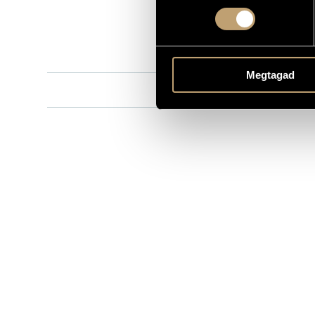
8.556662
CATALOGUE NO.
1997
DATE OF RELEASE
More about 
DETAILS
Megtagad
Budapesti S
CONTRIBUTORS