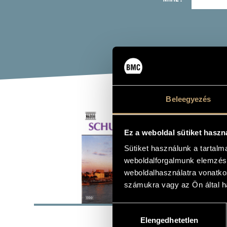
Beleegyezés
THE
Ez a weboldal sütiket haszn
Album
Sütiket használunk a tartal
weboldalforgalmunk elemzésé
weboldalhasználatra vonatko
számukra vagy az Ön által ha
BASI
Hozzájárulás
Naxos
LABEL
Elengedhetetlen
kiválasztása