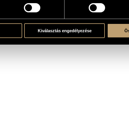
the CD
Kiválasztás engedélyezése
Ös
zimfonikus Zenekar (Budapest Symphony Orchestra)
/
Kodály Vonósnégyes (Kodály