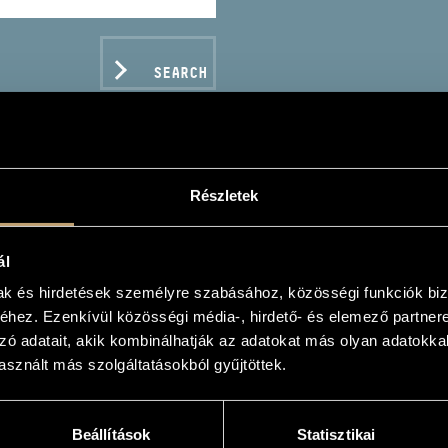
SEARCH
Részletek
 BEST OF SCHUMANN
ál
mak és hirdetések személyre szabásához, közösségi funkciók biz
hez. Ezenkívül közösségi média-, hirdető- és elemező partner
zó adatait, akik kombinálhatják az adatokat más olyan adatokka
sznált más szolgáltatásokból gyűjtöttek.
C DATA
Beállítások
Statisztikai