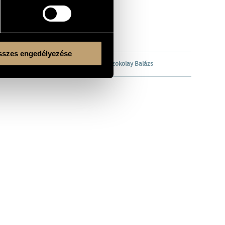
szes engedélyezése
 Quartet)
/
Jandó Jenő
/
Ligeti András
/
Szokolay Balázs
Kulturális és Innovációs Minisztérium
Nemzeti Kulturális Alap
Ferencváros