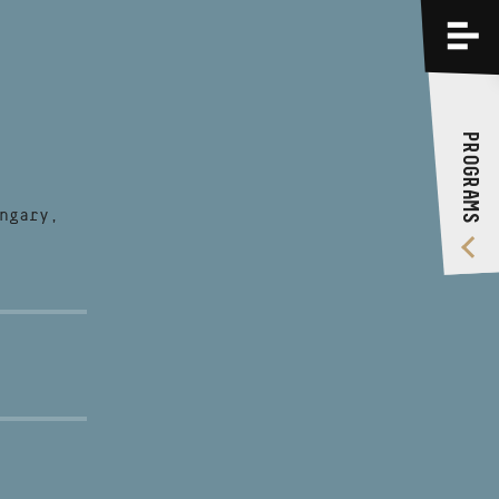
PROGRAMS
TRAININGS
PROGRAMS
ABOUT US
VIDEO GALLERY
ngary,