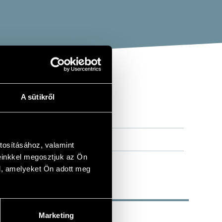
A sütikről
tosításához, valamint
einkkel megosztjuk az Ön
l, amelyeket Ön adott meg
Marketing