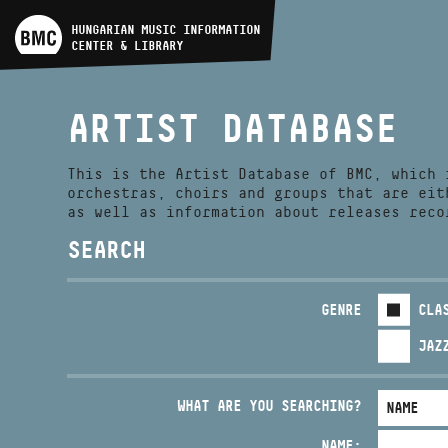
ARTIST DATABASE
HUNGARIAN MUSIC INFORMATION
CENTER & LIBRARY
COMPOSITION DATABASE
ARTIST DATABASE
MUSIC LIBRARY, ONLINE
CATALOG
This is the Artist Database of BMC, which 
orchestras, choirs and groups that are eit
as well as information about releases reco
SEARCH
GENRE
CLA
JAZ
WHAT ARE YOU SEARCHING?
NAME: