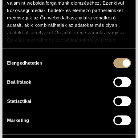
valamint weboldalforgalmunk elemzéséhez. Ezenkívül
ARTIST DATABASE
Album
közösségi média-, hirdető- és elemező partnereinkkel
megosztjuk az Ön weboldalhasználatra vonatkozó
BASIC DATA
COMPOSITION DATABASE
adatait, akik kombinálhatják az adatokat más olyan
Bartók Béla
COMPOSERS
MUSIC LIBRARY, ONLINE CATALOG
adatokkal, amelyeket Ön adott meg számukra vagy az
Denon Records
Ön által használt más szolgáltatásokból gyűjtöttek.
LABEL
8175778132
CATALOGUE
NO.
Hozzájárulás
1992
DATE OF
Elengedhetetlen
kiválasztása
RELEASE
More about the CD
DETAILS
Kocsis Zoltán
Beállítások
PERFORMERS
Statisztikai
Marketing