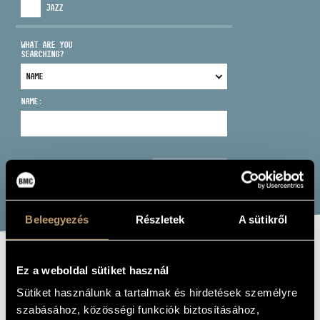
JAZZ
WHAT ARE YOU
SEARCHING?
ADDRESS
NAME:
EMAIL
infokozpont@bmc.hu
PHONE
SEARCH
OPENING HOURS
Beleegyezés
Részletek
A sütikről
KOCSIS PLAYS
Ez a weboldal sütiket használ
BARTÓK
Sütiket használunk a tartalmak és hirdetések személyre
szabásához, közösségi funkciók biztosításához,