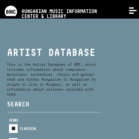
PROGRAMS
HUNGARIAN MUSIC INFORMATION
MENU
CENTER & LIBRARY
COMPETITIONS
TRAININGS
ARTIST DATABASE
RELEASES
This is the Artist Database of BMC, which
includes information about composers,
musicians, orchestras, choirs and groups
that are either Hungarian or Hungarian by
ABOUT US
origin or live in Hungary, as well as
information about releases recorded with
them.
CONTACT
SEARCH
GENRE
VIDEO GALLERY
CLASSICAL