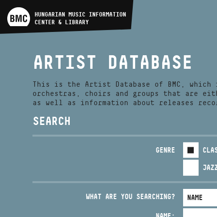
ARTIST DATABASE
HUNGARIAN MUSIC INFORMATION
CENTER & LIBRARY
COMPOSITION DATABASE
ARTIST DATABASE
MUSIC LIBRARY, ONLINE
CATALOG
This is the Artist Database of BMC, which 
orchestras, choirs and groups that are eit
as well as information about releases reco
SEARCH
GENRE
CLA
JAZ
WHAT ARE YOU SEARCHING?
NAME: