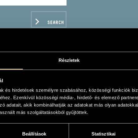
SEARCH
Részletek
ART, WOLFGANG AMADEU
CERTOS NOS.12, 14 AN
ál
mak és hirdetések személyre szabásához, közösségi funkciók biz
hez. Ezenkívül közösségi média-, hirdető- és elemező partner
zó adatait, akik kombinálhatják az adatokat más olyan adatokka
sznált más szolgáltatásokból gyűjtöttek.
C DATA
Beállítások
Statisztikai