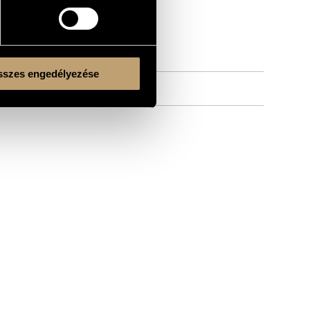
szes engedélyezése
Kulturális és Innovációs Minisztérium
Nemzeti Kulturális Alap
Ferencváros