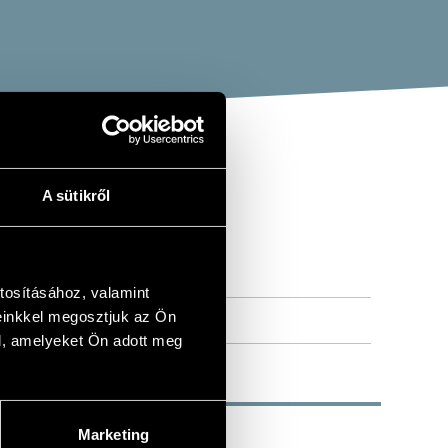
A sütikről
S: PIANO
D 21
tosításához, valamint
einkkel megosztjuk az Ön
l, amelyeket Ön adott meg
Marketing