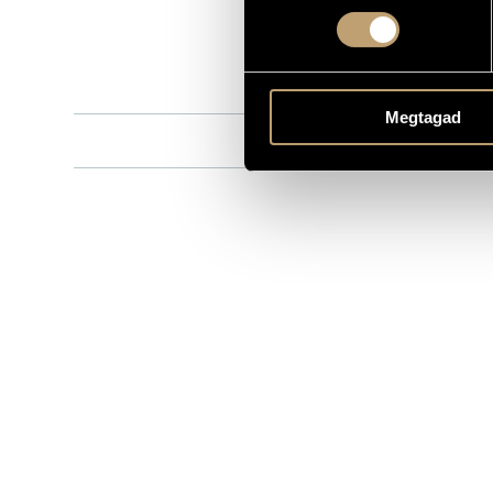
8.550202
CATALOGUE NO.
1990
DATE OF RELEASE
More about 
DETAILS
Megtagad
Concentus H
CONTRIBUTORS