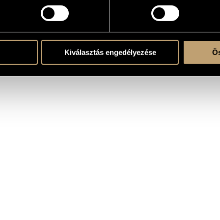
the CD
Kiválasztás engedélyezése
Ös
ungaricus
/
Jandó Jenő
/
Ligeti András