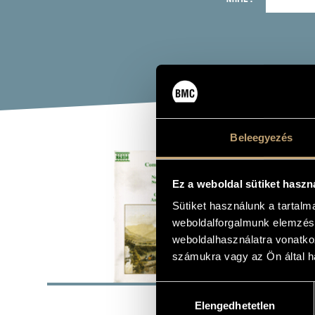
Beleegyezés
MOZ
CON
Ez a weboldal sütiket haszn
Sütiket használunk a tartal
weboldalforgalmunk elemzésé
Album
weboldalhasználatra vonatko
számukra vagy az Ön által ha
BASI
Hozzájárulás
Naxos
LABEL
Elengedhetetlen
kiválasztása