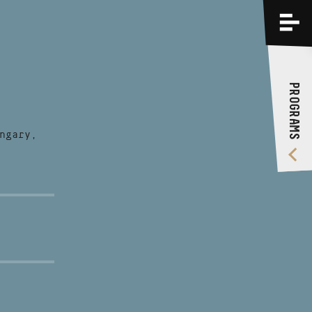
PROGRAMS
TRAININGS
PROGRAMS
ABOUT US
VIDEO GALLERY
ngary,