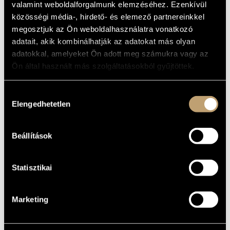
valamint weboldalforgalmunk elemzéséhez. Ezenkívül
ARTIST DATABASE
Album
közösségi média-, hirdető- és elemező partnereinkkel
megosztjuk az Ön weboldalhasználatra vonatkozó
BASIC DATA
COMPOSITION DATABASE
adatait, akik kombinálhatják az adatokat más olyan
Naxos
LABEL
MUSIC LIBRARY, ONLINE CATALOG
adatokkal, amelyeket Ön adott meg számukra vagy az
8.557651
Ön által használt más szolgáltatásokból gyűjtöttek.
CATALOGUE
NO.
2005
DATE OF
Hozzájárulás
RELEASE
Elengedhetetlen
kiválasztása
More about the CD
DETAILS
Concentus Hungaricus
/
Antal Mátyás
/
Bálint János
/
Jandó
CONTRIBUTORS
Jenő
/
Mercz Nóra
Beállítások
Statisztikai
Marketing