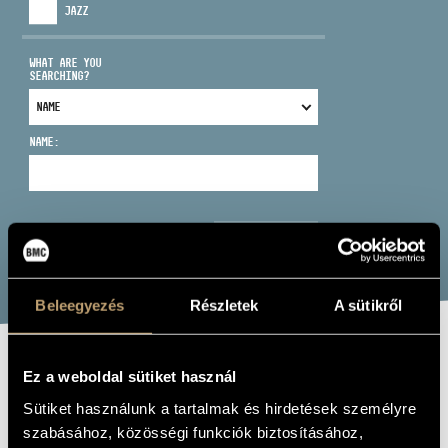
JAZZ
WHAT ARE YOU
SEARCHING?
ADDRESS
NAME:
EMAIL
infokozpont@bmc.hu
PHONE
SEARCH
OPENING HOURS
Beleegyezés
Részletek
A sütikről
MOZART FOR
Ez a weboldal sütiket használ
MEDITATION
Sütiket használunk a tartalmak és hirdetések személyre
szabásához, közösségi funkciók biztosításához,