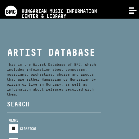
PROGRAMS
HUNGARIAN MUSIC INFORMATION
MENU
CENTER & LIBRARY
COMPETITIONS
TRAININGS
ARTIST DATABASE
RELEASES
This is the Artist Database of BMC, which
includes information about composers,
musicians, orchestras, choirs and groups
that are either Hungarian or Hungarian by
ABOUT US
origin or live in Hungary, as well as
information about releases recorded with
them.
CONTACT
SEARCH
GENRE
VIDEO GALLERY
CLASSICAL