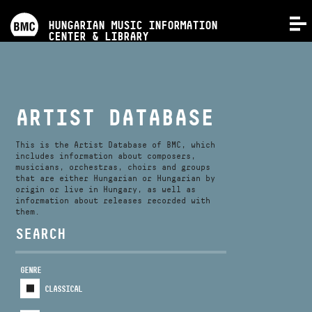
PROGRAMS
HUNGARIAN MUSIC INFORMATION
MENU
CENTER & LIBRARY
COMPETITIONS
TRAININGS
ARTIST DATABASE
RELEASES
This is the Artist Database of BMC, which
includes information about composers,
musicians, orchestras, choirs and groups
that are either Hungarian or Hungarian by
ABOUT US
origin or live in Hungary, as well as
information about releases recorded with
them.
CONTACT
SEARCH
GENRE
VIDEO GALLERY
CLASSICAL