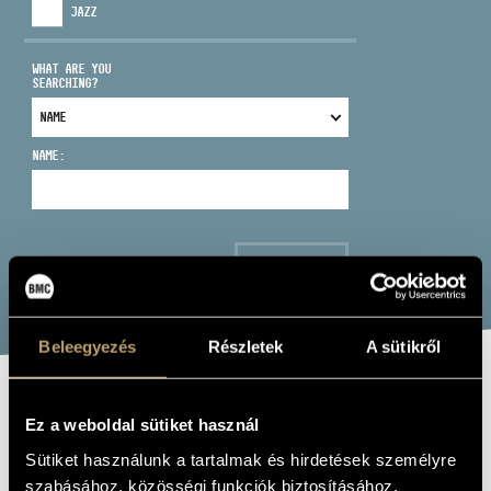
JAZZ
WHAT ARE YOU
SEARCHING?
ADDRESS
NAME:
EMAIL
infokozpont@bmc.hu
PHONE
SEARCH
OPENING HOURS
Beleegyezés
Részletek
A sütikről
KUHLAU: PIANO
Ez a weboldal sütiket használ
SONATINAS
Sütiket használunk a tartalmak és hirdetések személyre
szabásához, közösségi funkciók biztosításához,