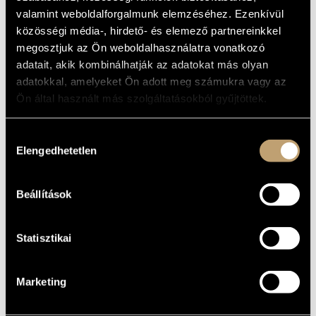
OPP.55, 88
ARTIST DATABASE
valamint weboldalforgalmunk elemzéséhez. Ezenkívül
közösségi média-, hirdető- és elemező partnereinkkel
Album
COMPOSITION DATABASE
megosztjuk az Ön weboldalhasználatra vonatkozó
adatait, akik kombinálhatják az adatokat más olyan
BASIC DATA
MUSIC LIBRARY, ONLINE CATALOG
adatokkal, amelyeket Ön adott meg számukra vagy az
Naxos
LABEL
Ön által használt más szolgáltatásokból gyűjtöttek.
8.570710
CATALOGUE
NO.
Hozzájárulás
2008
DATE OF
Elengedhetetlen
kiválasztása
RELEASE
More about the CD
DETAILS
Beállítások
Jandó Jenő
CONTRIBUTORS
Statisztikai
Marketing